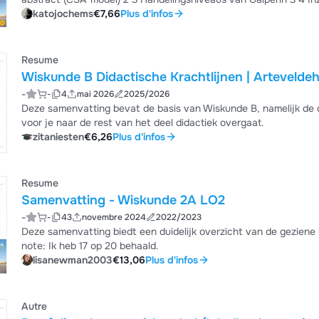
verwoorden 4 6 Automatiseren – memoriseren 4 7 Inductief werken 5 8 Gebruik van verhoudingstabellen 6 9 Aan de slag
katojochems
€7,66
Plus d'infos
op toepassingsniveau – didactische krachtlijnen toegepast op inhouden 7 10 Didactische krachtlijnen 7 11
de slag 8 11...
Resume
Wiskunde B Didactische Krachtlijnen | Artevelde
-
-
4
mai 2026
2025/2026
Deze samenvatting bevat de basis van Wiskunde B, namelijk de 
voor je naar de rest van het deel didactiek overgaat.
zitaniesten
€6,26
Plus d'infos
Resume
Samenvatting - Wiskunde 2A LO2
-
-
43
novembre 2024
2022/2023
Deze samenvatting biedt een duidelijk overzicht van de geziene lee
note: Ik heb 17 op 20 behaald.
lisanewman2003
€13,06
Plus d'infos
Autre