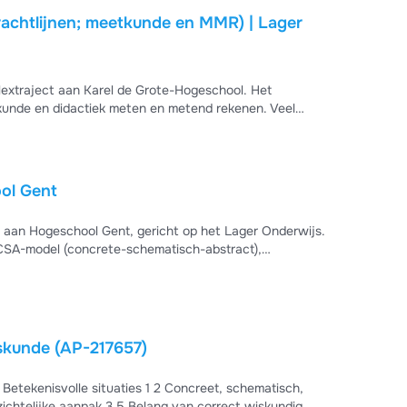
rachtlijnen; meetkunde en MMR) | Lager
lextraject aan Karel de Grote-Hogeschool. Het
tkunde en didactiek meten en metend rekenen. Veel
ool Gent
2 aan Hogeschool Gent, gericht op het Lager Onderwijs.
 CSA-model (concrete-schematisch-abstract),
g verwoorden, automatiseren-memoriseren, en inductief
examen.
 - vakdidactiek wiskunde (AP-217657)