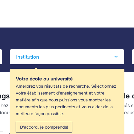
Votre école ou université
Améliorez vos résultats de recherche. Sélectionnez
votre établissement d'enseignement et votre
ngsniveaus - Guides d'étude, Notes de
matière afin que nous puissions vous montrer les
hez les meilleurs guides d'étude, notes d'étude et résumés 
documents les plus pertinents et vous aider de la
documents pour vous aider à réviser pour Handelingsniveaus
meilleure façon possible.
D'accord, je comprends!