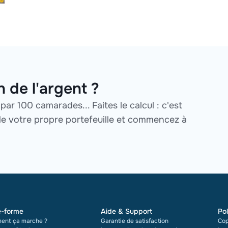
n de l'argent ?
ar 100 camarades... Faites le calcul : c'est
de votre propre portefeuille et commencez à
e-forme
Aide & Support
Pol
ent ça marche ?
Garantie de satisfaction
Cop