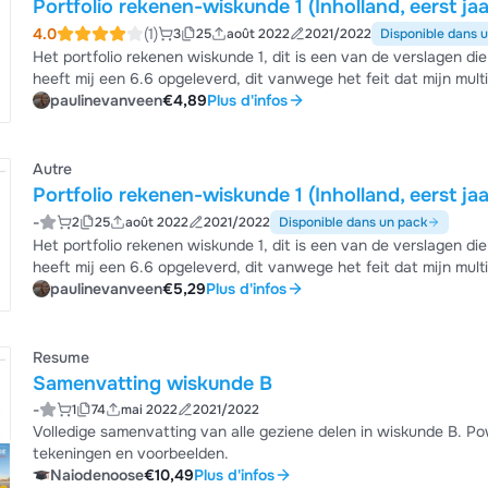
Portfolio rekenen-wiskunde 1 (Inholland, eerst ja
4.0
(1)
3
25
août 2022
2021/2022
Disponible dans 
Het portfolio rekenen wiskunde 1, dit is een van de verslagen die i
heeft mij een 6.6 opgeleverd, dit vanwege het feit dat mijn mu
gegeven lessen. Het dieper ingaan op de verschillende handeling
paulinevanveen
€4,89
Plus d'infos
benoemd.
Autre
Portfolio rekenen-wiskunde 1 (Inholland, eerst ja
-
2
25
août 2022
2021/2022
Disponible dans un pack
Het portfolio rekenen wiskunde 1, dit is een van de verslagen die i
heeft mij een 6.6 opgeleverd, dit vanwege het feit dat mijn mu
gegeven lessen. Het dieper ingaan op de verschillende handeling
paulinevanveen
€5,29
Plus d'infos
benoemd.
Resume
Samenvatting wiskunde B
-
1
74
mai 2022
2021/2022
Volledige samenvatting van alle geziene delen in wiskunde B. 
tekeningen en voorbeelden.
Naiodenoose
€10,49
Plus d'infos