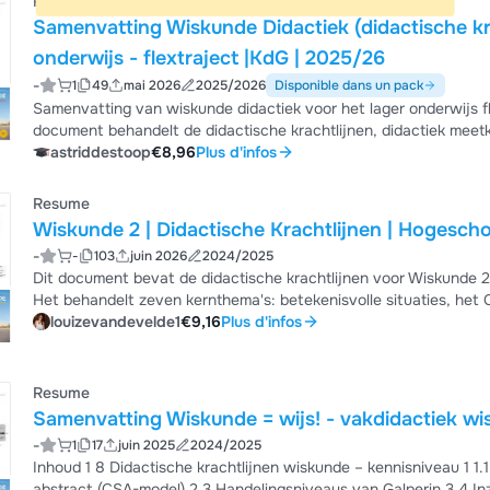
Resume
Samenvatting Wiskunde Didactiek (didactische k
onderwijs - flextraject |KdG | 2025/26
-
1
49
mai 2026
2025/2026
Disponible dans un pack
Samenvatting van wiskunde didactiek voor het lager onderwijs f
document behandelt de didactische krachtlijnen, didactiek mee
voorbeelden uit het boek in opgenomen.
astriddestoop
€8,96
Plus d'infos
Resume
Wiskunde 2 | Didactische Krachtlijnen | Hogesch
-
-
103
juin 2026
2024/2025
Dit document bevat de didactische krachtlijnen voor Wiskunde 
Het behandelt zeven kernthema's: betekenisvolle situaties, het
handelingsniveaus van Galperin, inzichtelijke aanpak, wiskundi
louizevandevelde1
€9,16
Plus d'infos
werken met schattingsstrategieën. Ik behaalde 15/20 voor dit 
Resume
Samenvatting Wiskunde = wijs!
-
1
17
juin 2025
2024/2025
Inhoud 1 8 Didactische krachtlijnen wiskunde – kennisniveau 1 1.1 Betekenisvolle situaties 1 2 Concreet, schematisch,
abstract (CSA-model) 2 3 Handelingsniveaus van Galperin 3 4 Inzichtelijke aanpak 3 5 Belang van correct wiskundig