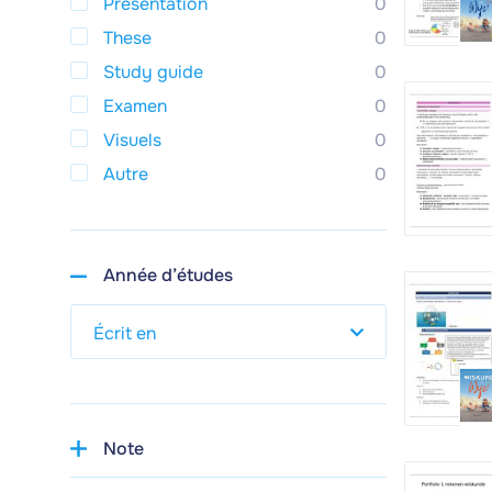
Presentation
0
These
0
Study guide
0
Examen
0
Visuels
0
Autre
0
Année d’études
Note