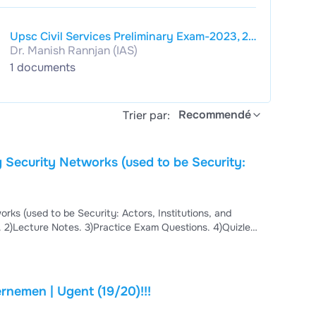
Upsc Civil Services Preliminary Exam-2023, 28
Dr. Manish Rannjan (IAS)
Years Topic-Wise Solved Papers 1995–2022
General Studies & Csat Paper-I & Ii
1 documents
Recommendé
Trier par:
 Security Networks (used to be Security:
ks (used to be Security: Actors, Institutions, and
nemen | Ugent (19/20)!!!