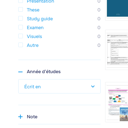
Presentation
0
These
0
Study guide
0
Examen
0
Visuels
0
Autre
0
Année d’études
Note