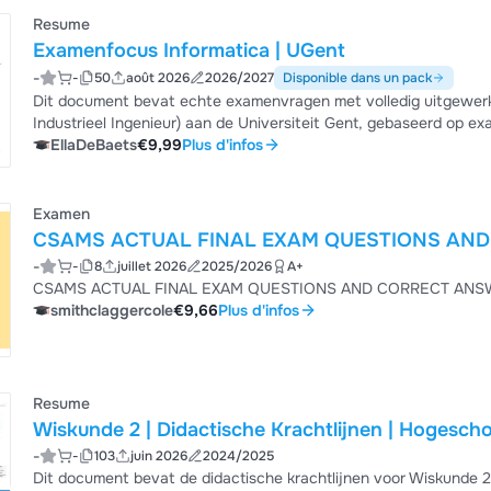
Resume
Examenfocus Informatica | UGent
-
-
50
août 2026
2026/2027
Disponible dans un pack
Dit document bevat echte examenvragen met volledig uitgewerk
Industrieel Ingenieur) aan de Universiteit Gent, gebaseerd op ex
(talstelsels en codering), Programmeren in Python (bestandverw
EllaDeBaets
€9,99
Plus d'infos
CSS, en SQL-queries op de Dodona-oefendatabase. Perfect voor
uit Discord, uitgewerkte oefeningen per onderwerp...
Examen
-
-
8
juillet 2026
2025/2026
A+
CSAMS ACTUA
smithclaggercole
€9,66
Plus d'infos
Resume
Wiskunde 2 | Didactische Krachtlijnen | Hogesch
-
-
103
juin 2026
2024/2025
Dit document bevat de didactische krachtlijnen voor Wiskunde 