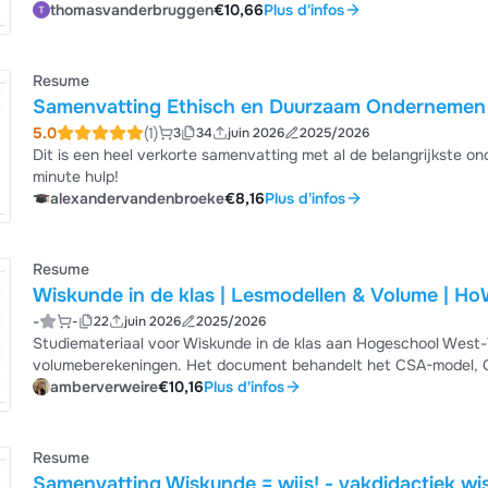
competenties zoals lange termijn denken, systeemdenken en nor
thomasvanderbruggen
€10,66
Plus d'infos
duurzaamheid en de evolutie van ethiek in organisaties. Perfect
helder uitgewerkt met concrete voorbeelden en verklaringen van
Resume
Samenvatting Ethisch en Duurzaam Ondernemen 
5.0
(1)
3
34
juin 2026
2025/2026
Dit is een heel verkorte samenvatting met al de belangrijkste onder
minute hulp!
alexandervandenbroeke
€8,16
Plus d'infos
Resume
Wiskunde in de klas | Lesmodellen & Volume | H
-
-
22
juin 2026
2025/2026
Studiemateriaal voor Wiskunde in de klas aan Hogeschool West-
volumeberekeningen. Het document behandelt het CSA-model, CP
OKIS-lesmodel, aangevuld met praktische formules voor het berek
amberverweire
€10,16
Plus d'infos
dichtheid. Deze aantekeningen zijn ideaal voor studenten die ef
voorbeelden nodig hebben voor wiskunde...
Resume
Samenvatting Wiskunde = wijs!