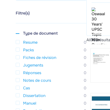
Filtre(s)
Type de document
All
702
résult
Resume
0
Packs
0
Fiches de révision
0
Jugements
0
Réponses
0
Notes de cours
0
Cas
0
Dissertation
0
Manuel
0