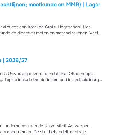
rachtlijnen; meetkunde en MMR) | Lager
lextraject aan Karel de Grote-Hogeschool. Het
tkunde en didactiek meten en metend rekenen. Veel
e | 2026/27
ness University covers foundational OB concepts,
 Topics include the definition and interdisciplinary
, Weber, Marx, Braverman), Fordism vs Post-Fordism,
iques including greenwashing and stakeholder capitalism.
am ondernemen aan de Universiteit Antwerpen,
am ondernemen. De stof behandelt centrale