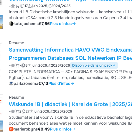
-
1
17
juin 2025
2024/2025
Inhoud 1 8 Didactische krachtlijnen wiskunde – kennisniveau 1 1.1 Betekenisvolle situaties 1 2 Concreet, schematisch,
abstract (CSA-model) 2 3 Handelingsniveaus van Galperin 3 4 Inzichtelijke aanpak 3 5 Belang van correct wiskundig
verwoorden 4 6 Automatiseren – memoriseren 4 7 Inductief werken 5 8 Gebruik van verhoudingstabellen 6 9 Aan de slag
katojochems
€7,66
Plus d'infos
op toepassingsniveau – didactische krachtlijnen toegepast op inhouden 7 10 Didactische krachtlijnen 7 11
de slag 8 11...
Resume
Samenvatting Informatica HAVO VWO Eindexame
Programmeren Databases SQL Netwerken IP Bevei
-
CSS 30+ Pagina's
-
8
juin 2026
2025/2026
Disponible dans un pack
COMPLETE INFORMATICA — 30+ PAGINA'S EXAMENSTOF! Programmer
Python), databases (entiteiten, relaties, normalisatie, SQ
(TCP/IP, OSI 7 lagen, IP-adres, DNS, routing, WiFi), beveiliging 
parlazonema
€7,13
Plus d'infos
malware, phishing, social engineering), algoritmen (zoeken, sorte
webdesign (HTML, CSS), privacy (AVG). + 25 o...
Resume
Wiskunde 1B | didactiek | Karel de Grote | 2025/2
-
2
27
juin 2026
2025/2026
Studiemateriaal voor Wiskunde 1B in de educatieve bachelor lag
document behandelt alles wat je moet kennen voor wiskunde 1B.
en behandelt daarna de didactiek voor wiskunde in de lagere sch
marierobyns
€8,49
Plus d'infos