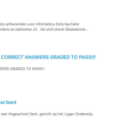
te antwoorden voor Informatica (1ste bachelor
amens en labtesten uit . De stof omvat Basiskennis
erking, list comprehension, shallow/deep copy), HTML &
 examenvoorbereiding: bevat real exam reconstructies
CSAMS ACTUAL FINAL EXAM QUESTIONS AND CORRECT ANSWERS GRADED TO PASS!!!
L FINAL EXAM QUESTIONS AND CORRECT ANSWERS GRADED TO PASS!!!
ool Gent
2 aan Hogeschool Gent, gericht op het Lager Onderwijs.