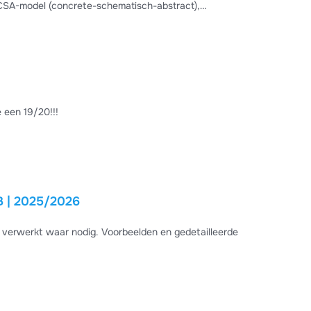
 CSA-model (concrete-schematisch-abstract),
g verwoorden, automatiseren-memoriseren, en inductief
examen.
e een 19/20!!!
nsen | VUB | 2025/2026