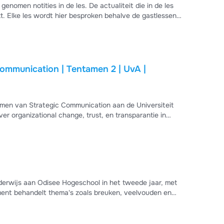
enomen notities in de les. De actualiteit die in de les
t. Elke les wordt hier besproken behalve de gastlessen
 (eens goed lezen en kunnen toepassen op de theorie).
nication | Tentamen 2 | UvA |
tamen van Strategic Communication aan de Universiteit
r organizational change, trust, en transparantie in
s change resistance, sensemaking, organizational
 echte transparantie versus zichtbaarheid. Uitstekend
erwijs aan Odisee Hogeschool in het tweede jaar, met
ent behandelt thema's zoals breuken, veelvouden en
e boek van
oefeningen maakt, leg ze mondeling uit zoals je zou doen