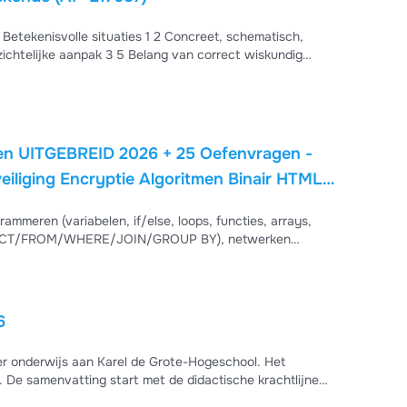
 Doelgericht aan
n UITGEBREID 2026 + 25 Oefenvragen -
liging Encryptie Algoritmen Binair HTML
en (variabelen, if/else, loops, functies, arrays,
L: SELECT/FROM/WHERE/JOIN/GROUP BY), netwerken
(encryptie symmetrisch/asymmetrisch, hashing, firewall,
ren, Big O), getalsystemen (binair, hexadecimaal),
6
er onderwijs aan Karel de Grote-Hogeschool. Het
 De samenvatting start met de didactische krachtlijnen
ool. Perfect voor het begrijpen van effectieve