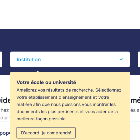
Votre école ou université
Améliorez vos résultats de recherche. Sélectionnez
votre établissement d'enseignement et votre
uides d'étude, Notes de cours & Résum
matière afin que nous puissions vous montrer les
hez les meilleurs guides d'étude, notes d'étude et résumés s
documents les plus pertinents et vous aider de la
ur vous aider à réviser pour Csa.
meilleure façon possible.
 populaires 'Csa'
·
Afficher tout (7)
D'accord, je comprends!