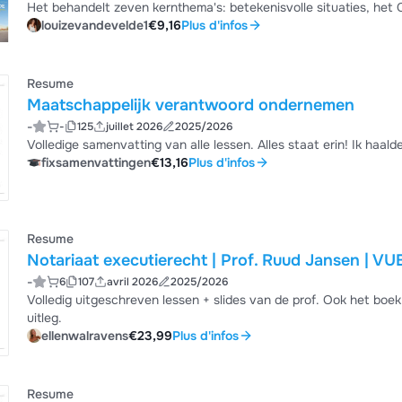
Het behandelt zeven kernthema's: betekenisvolle situaties, het
handelingsniveaus van Galperin, inzichtelijke aanpak, wiskundi
louizevandevelde1
€9,16
Plus d'infos
werken met schattingsstrategieën. Ik behaalde 15/20 voor dit 
Resume
Maatschappelijk verantwoord ondernemen
-
-
125
juillet 2026
2025/2026
Volledige samenvatting van alle lessen. Alles staat erin! Ik haald
fixsamenvattingen
€13,16
Plus d'infos
Resume
Notariaat executierecht | Prof. Ruud Ja
-
6
107
avril 2026
2025/2026
Volledig uitgeschreven lessen + slides van de prof. Ook het boek verwerkt waar nodig. Voorbeelden en gedetailleerde
uitleg.
ellenwalravens
€23,99
Plus d'infos
Resume