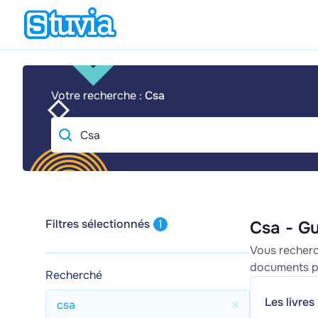
Votre recherche :
Csa
Filtres sélectionnés
1
Csa - G
Vous recherc
documents po
Recherché
Les livres
csa