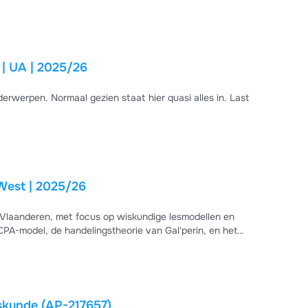
matief denken, aangevuld met praktijkvoorbeelden van
 voor examenvoorbereiding: alle kernconcepten zijn
 wa...
| UA | 2025/26
werpen. Normaal gezien staat hier quasi alles in. Last
oWest | 2025/26
Vlaanderen, met focus op wiskundige lesmodellen en
A-model, de handelingstheorie van Gal'perin, en het
enen van inhoud (balken, prisma's, cilinders) en
fectieve instructiemethoden willen begrijpen en concrete
 - vakdidactiek wiskunde (AP-217657)