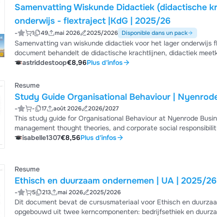
Samenvatting Wiskunde Didactiek (didactische k
onderwijs - flextraject |KdG | 2025/26
-
1
49
mai 2026
2025/2026
Disponible dans un pack
Samenvatting van wiskunde didactiek voor het lager onderwijs f
document behandelt de didactische krachtlijnen, didactiek mee
voorbeelden uit het boek in opgenomen.
astriddestoop
€8,96
Plus d'infos
Resume
Study Guide Organisational Behaviour | Nyenrod
-
-
17
août 2026
2026/2027
This study guide for Organisational Behaviour at Nyenrode Busi
management thought theories, and corporate social responsibility.
nature of OB, development of management thought (Taylor, Ford
isabelle1307
€8,56
Plus d'infos
shareholder capitalism, business ethics paradigms, and CSR crit
The guide includes a structured topic ...
Resume
Ethisch en duurzaam ondernemen | UA | 2025/26
-
5
213
mai 2026
2025/2026
Dit document bevat de cursusmateriaal voor Ethisch en duurza
opgebouwd uit twee kerncomponenten: bedrijfsethiek en duurza