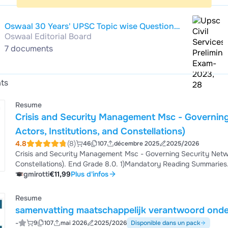
Oswaal 30 Years' UPSC Topic wise Question
Oswaal Editorial Board
Bank | Civil Services Examination Prelims |
Previous Years Solved Papers | GS 1 (2024-
7 documents
1995) & CSAT (2024-2011) Papers (For 2025
Exam) by Avadh Ojha
ats
Resume
Crisis and Security Management Msc - Governing
Actors, Institutions, and Constellations)
4.8
(8)
46
107
décembre 2025
2025/2026
Crisis and Security Management Msc - Governing Security Networ
Constellations). End Grade 8.0. 1)Mandatory Reading Summaries. 2)Lecture Notes. 3)Practice Exam Questions. 4)Quizlet
Link to Practice for Exam. 5) Midterm Paper. Week 1 - 7 of SAIC, given at Leiden University. I got a 8 for the Exam and so
gmirotti
€11,99
Plus d'infos
did my friends by using this summary! No AI was used to make this summary. The name of the course has changed but
the content has not...
Resume
samenvatting maatschappelijk verantwoord onder
-
9
107
mai 2026
2025/2026
Disponible dans un pack