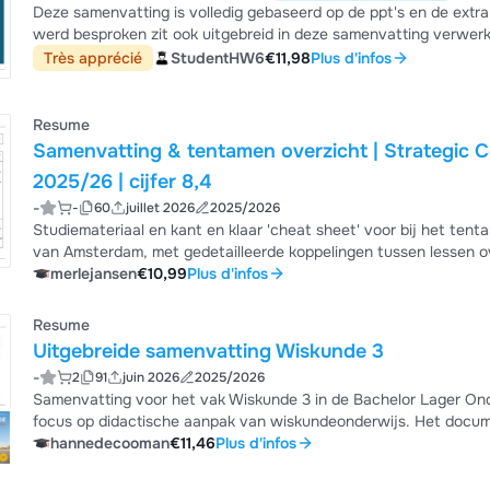
Deze samenvatting is volledig gebaseerd op de ppt's en de extra g
werd besproken zit ook uitgebreid in deze samenvatting verwerk
uit les 7 aangezien aangezien deze niet letterlijk te kennen zijn
Très apprécié
StudentHW6
€11,98
Plus d'infos
Resume
Samenvatting & tentamen overzicht | Strategic Commu
2025/26 | cijfer 8,4
-
-
60
juillet 2026
2025/2026
Studiemateriaal en kant en klaar 'cheat sheet' voor bij het ten
van Amsterdam, met gedetailleerde koppelingen tussen lessen ove
digitale communicatie. Het document behandelt kernthema's zoal
merlejansen
€10,99
Plus d'infos
culture, CSR/CSA, en de rol van leiderschap bij het creëren van
voor examenvoorbereiding en he...
Resume
Uitgebreide samenvatting Wiskunde 3
-
2
91
juin 2026
2025/2026
Samenvatting voor het vak Wiskunde 3 in de Bachelor Lager Ond
focus op didactische aanpak van wiskundeonderwijs. Het docum
delers, talstelsels,... Zie de onderwerpen die hierbij beschreven staan. Leg er zeker de PowerPoints en j
hannedecooman
€11,46
Plus d'infos
Wiskunde is Wijs naast voor extra voorbeelden. Tip: wanneer je 
in je klas. Behaalde score met deze s...