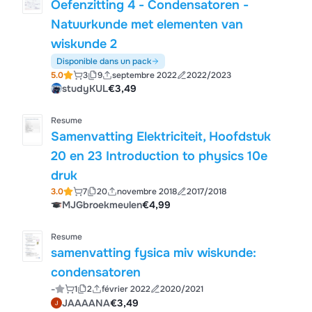
Oefenzitting 4 - Condensatoren -
Natuurkunde met elementen van
wiskunde 2
Disponible dans un pack
5.0
3
9
septembre 2022
2022/2023
studyKUL
€3,49
Resume
Samenvatting Elektriciteit, Hoofdstuk
20 en 23 Introduction to physics 10e
druk
3.0
7
20
novembre 2018
2017/2018
MJGbroekmeulen
€4,99
Resume
samenvatting fysica miv wiskunde:
condensatoren
-
1
2
février 2022
2020/2021
JAAAANA
€3,49