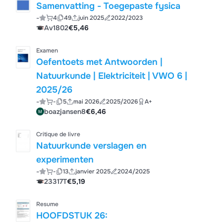
Samenvatting - Toegepaste fysica
-
4
49
juin 2025
2022/2023
Av1802
€5,46
Examen
Oefentoets met Antwoorden |
Natuurkunde | Elektriciteit | VWO 6 |
2025/26
-
-
5
mai 2026
2025/2026
A+
boazjansen8
€6,46
Critique de livre
Natuurkunde verslagen en
experimenten
-
-
13
janvier 2025
2024/2025
23317T
€5,19
Resume
HOOFDSTUK 26: