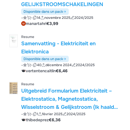
GELIJKSTROOMSCHAKELINGEN
Disponible dans un pack
-
-
14
novembre 2025
2024/2025
manartahri
€3,99
Resume
Samenvatting - Elektriciteit en
Elektronica
Disponible dans un pack
-
-
40
décembre 2024
2024/2025
vertentencaitlin
€6,46
Resume
Uitgebreid Formularium Elektriciteit –
Elektrostatica, Magnetostatica,
Wisselstroom & Gelijkstroom (Ik haalde
-
-
1
février 2025
2024/2025
hiermee een 18/20!!!)
thibedeprez
€6,36