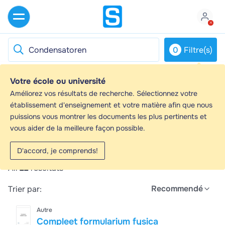
0
Filtre(s)
Votre école ou université
Condensatoren - Guides d'étude, Notes de
Améliorez vos résultats de recherche. Sélectionnez votre
cours & Résumés
établissement d'enseignement et votre matière afin que nous
puissions vous montrer les documents les plus pertinents et
Vous recherchez les meilleurs guides d'étude, notes
vous aider de la meilleure façon possible.
d'étude et résumés sur Condensatoren ? Sur cette
page, vous trouverez 22 documents pour vous aider à
D'accord, je comprends!
réviser pour Condensatoren.
All
22
résultats
Recommendé
Trier par:
Autre
Compleet formularium fysica