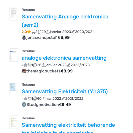
Resume
Samenvatting Analoge elektronica
(sem2)
2.0
2
29
janvier 2023
2020/2021
jonasvanopstal1
€6,99
Resume
analoge elektronica samenvatting
-
1
26
janvier 2023
2022/2023
themagicbuckets
€8,99
Resume
Samenvatting Elektriciteit (YI1375)
-
1
60
mai 2022
2021/2022
Studymotivation
€9,49
Resume
Samenvatting elektriciteit behorende