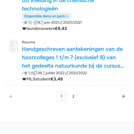
tot inleiding in de chemische
technologieën
Disponible dans un pack
-
-
6
juin 2021
2020/2021
laurabrouwers
€9,43
Resume
Handgeschreven aantekeningen van de
hoorcolleges 1 t/m 7 (exclusief 8) van
het gedeelte natuurkunde bij de cursus
-
1
39
juillet 2022
2021/2022
Wis- en natuurkunde 2
MLSstudent
€3,49
1
2