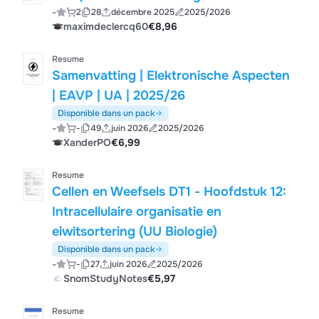
-
2
28
décembre 2025
2025/2026
maximdeclercq60
€8,96
Resume
Samenvatting | Elektronische Aspecten
| EAVP | UA | 2025/26
Disponible dans un pack
-
-
49
juin 2026
2025/2026
XanderPO
€6,99
Resume
Cellen en Weefsels DT1 - Hoofdstuk 12:
Intracellulaire organisatie en
eiwitsortering (UU Biologie)
Disponible dans un pack
-
-
27
juin 2026
2025/2026
SnomStudyNotes
€5,97
Resume