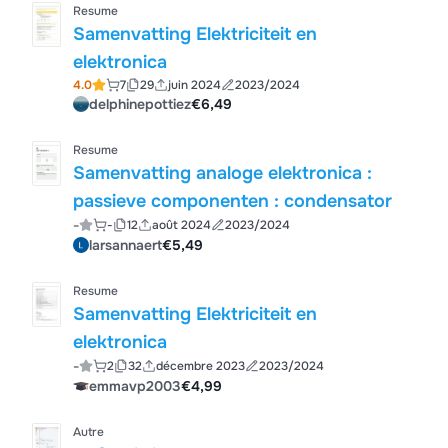
Resume
Samenvatting Elektriciteit en
elektronica
4.0
7
29
juin 2024
2023/2024
delphinepottiez
€6,49
Resume
Samenvatting analoge elektronica :
passieve componenten : condensator
-
-
12
août 2024
2023/2024
larsannaert
€5,49
Resume
Samenvatting Elektriciteit en
elektronica
-
2
32
décembre 2023
2023/2024
emmavp2003
€4,99
Autre