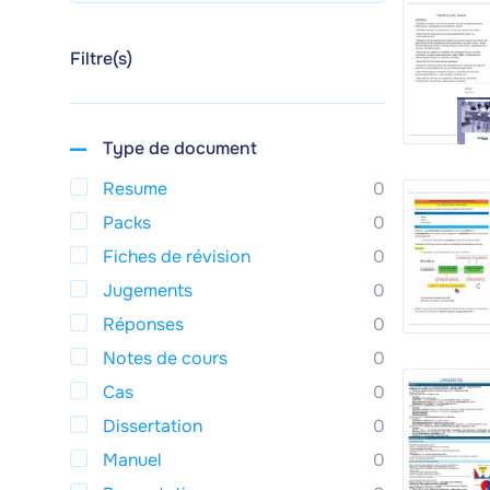
Filtre(s)
Type de document
Resume
0
Packs
0
Fiches de révision
0
Jugements
0
Réponses
0
Notes de cours
0
Cas
0
Dissertation
0
Manuel
0