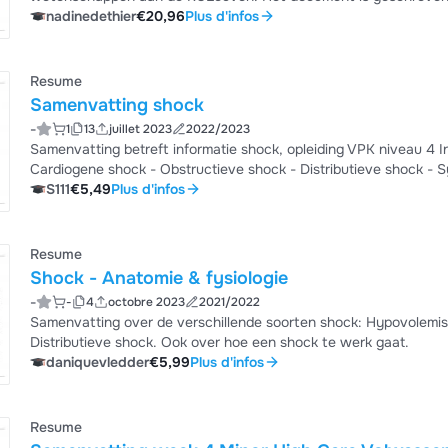
de 4 hoofd professoren (de onderwerpen gegeven door de gastprekers zitten er niet 
nadinedethier
€20,96
Plus d'infos
overzichtelijk, bevat alle foto's en slides uit de lessen, gecomb
verschillende processen en grafieken. Voor elk hoofdstuk vi...
Resume
Samenvatting shock
-
1
13
juillet 2023
2022/2023
Samenvatting betreft informatie shock, opleiding VPK niveau 4 Inhoud : - Soorten shock - Hypovolemische shock -
Cardiogene shock - Obstructieve shock - Distributieve shock - Symptomen shock - Acties bij shock - Klinische les shock -
Medisch beleid & verpleegkundige aandachtspunten shock
S111
€5,49
Plus d'infos
Resume
Shock - Anatomie & fysiologie
-
-
4
octobre 2023
2021/2022
Samenvatting over de verschillende soorten shock: Hypovolemische shock, Cardiogene shock, Obstructieve shock,
Distributieve shock. Ook over hoe een shock te werk gaat.
daniquevledder
€5,99
Plus d'infos
Resume