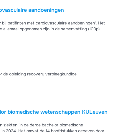
iovasculaire aandoeningen
r bij patiënten met cardiovasculaire aandoeningen'. Het
die allemaal opgenomen zijn in de samenvatting (100p).
tting gerelateerd aan EPA AZ-REC- 4 hoog complex voor de opleiding recovery verpleegkundige
elor biomedische wetenschappen KULeuven
 ziekten' in de derde bachelor biomedische
in 2024. Het omvat de 14 hoofdstukken gegeven door