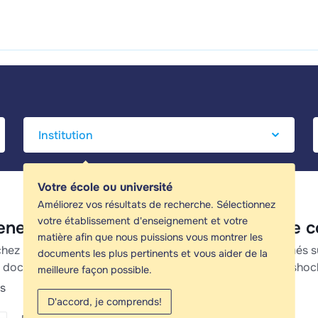
Votre école ou université
Améliorez vos résultats de recherche. Sélectionnez
votre établissement d'enseignement et votre
ene shock - Guides d'étude, Notes de 
matière afin que nous puissions vous montrer les
hez les meilleurs guides d'étude, notes d'étude et résumés 
documents les plus pertinents et vous aider de la
 documents pour vous aider à réviser pour Cardiogene shoc
meilleure façon possible.
ts
D'accord, je comprends!