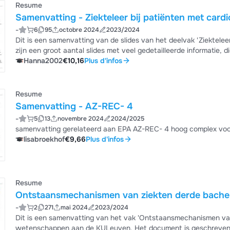
Resume
Samenvatting - Ziekteleer bij patiënten met card
-
6
95
octobre 2024
2023/2024
Dit is een samenvatting van de slides van het deelvak 'Ziektelee
zijn een groot aantal slides met veel gedetailleerde informatie, 
Hanna2002
€10,16
Plus d'infos
Resume
Samenvatting - AZ-REC- 4
-
5
13
novembre 2024
2024/2025
samenva
lisabroekhof
€9,66
Plus d'infos
Resume
Ontstaansmechanismen van ziekten derde bach
-
2
271
mai 2024
2023/2024
Dit is een samenvatting van het vak 'Ontstaansmechanismen van
wetenschappen aan de KULeuven. Het document is geschreven 