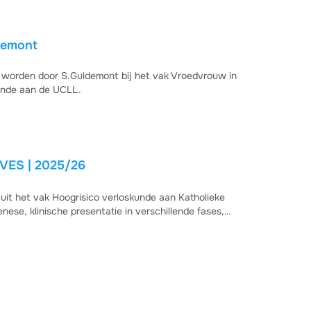
Guldemont
 worden door S.Guldemont bij het vak Vroedvrouw in
kunde aan de UCLL.
IVES | 2025/26
it het vak Hoogrisico verloskunde aan Katholieke
se, klinische presentatie in verschillende fases,
ame maar levensbedreigende obstetrische complicatie. Dit
ructureren van de complexe klinische besluitvorming rond