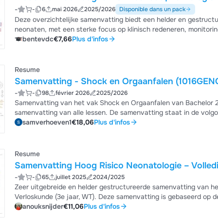
-
-
6
mai 2026
2025/2026
Disponible dans un pack
Deze overzichtelijke samenvatting biedt een helder en gestructur
neonaten, met een sterke focus op klinisch redeneren, monitori
fysiologie naar begrijpbare en toepasbare kennis. Wat bevat dit document? - Basisprincipes van neonatale circulatie -
bentevdc
€7,66
Plus d'infos
Cardiac output, perifere weerstand - Preload, contractiliteit en afterload - Normaalwaarden bij a-terme en premature
neonaten - Invloed van matur...
Resume
Samenvatting - Shock en Orgaanfalen (1016GEN
-
-
98
février 2026
2025/2026
Samenvatting van het vak Shock en Orgaanfalen van Bachelor 2 
samenvatting van alle lessen. De samenvatting staat in de vol
heeft dezelfde opmaak over heel het document.
samverhoeven1
€18,06
Plus d'infos
Resume
Samenvatting Hoog Risico Neonatologie – Volledi
-
-
65
juillet 2025
2024/2025
Zeer uitgebreide en helder gestructureerde samenvatting van h
Verloskunde (3e jaar, WT). Deze samenvatting is gebaseerd op de
en behandelt alle belangrijke aspecten van de neonatale zorg bij hoog-risico pa
anouksnijder
€11,06
Plus d'infos
komen: Prematuriteit en VLBW (Very Low Birth Weight) → Problemen door onrijpheid van organen: