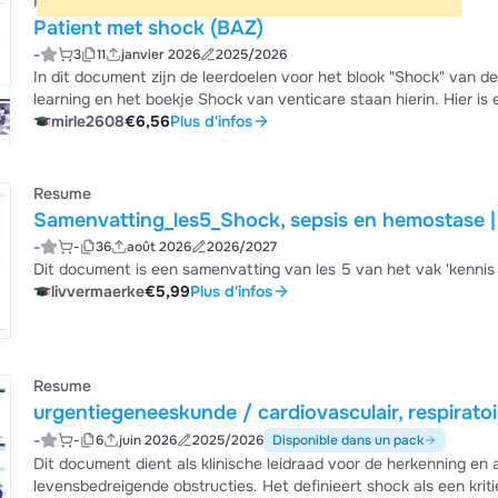
Resume
Patient met shock (BAZ)
-
3
11
janvier 2026
2025/2026
In dit document zijn de leerdoelen voor het blook "Shock" van d
learning en het boekje Shock van venticare staan hierin. Hier is
mirle2608
€6,56
Plus d'infos
Resume
Samenvatting_les5_Shock, sepsis en hemostase |
-
-
36
août 2026
2026/2027
Dit document is een samenvatting van les 5 van het vak 'kennis v
livvermaerke
€5,99
Plus d'infos
Resume
urgentiegeneeskunde / cardiovasculair, respiratoir
-
-
6
juin 2026
2025/2026
Disponible dans un pack
Dit document dient als klinische leidraad voor de herkenning en 
levensbedreigende obstructies. Het definieert shock als een kri