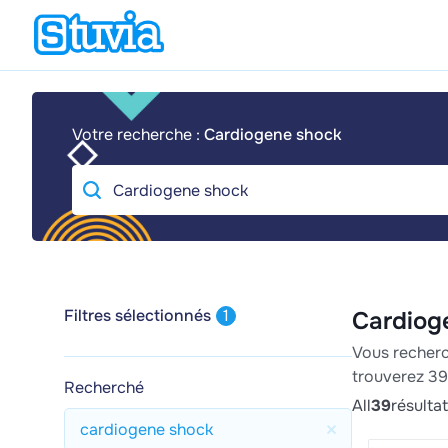
Votre recherche :
Cardiogene shock
Filtres sélectionnés
1
Cardiog
Vous recherc
trouverez 39
Recherché
All
39
résulta
cardiogene shock