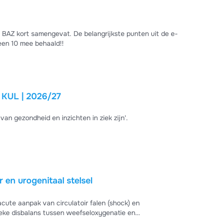
e BAZ kort samengevat. De belangrijkste punten uit de e-
 een 10 mee behaald!!
 KUL | 2026/27
an gezondheid en inzichten in ziek zijn'.
 en urogenitaal stelsel
acute aanpak van circulatoir falen (shock) en
tieke disbalans tussen weefseloxygenatie en