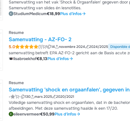
Samenvatting van het vak 'Shock & Orgaanfalen' gegeven door 
Samenvatting van slides én lesnotities.
StudiumMedicum
€18,99
Plus d'infos
Resume
Samenvatting - AZ-FO- 2
5.0
(1)
1
14
novembre 2024
2024/2025
Disponible 
samenvatting betreft EPA AZ-FO-2 gericht aan de Basis acute z
lisabroekhof
€8,13
Plus d'infos
Resume
Samenvatting 'shock en orgaanfalen', gegeven i
-
-
130
mars 2025
2020/2021
Volledige samenvatting shock en orgaanfalen, dat in de bachelor geneeskunde
afbeeldingen. Met deze samenvatting haalde ik een 17/20.
eileenvermeer
€50,99
Plus d'infos