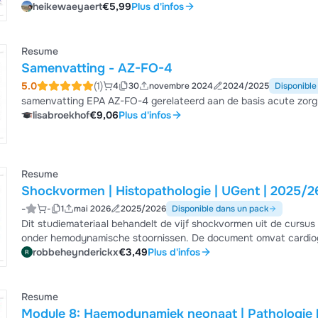
zuurstofverbruik en splitst dit pathofysiologisch op in hypovolem
heikewaeyaert
€5,99
Plus d'infos
Daarnaast bevat het een gedetailleerde casus over een acute lo
recente knieprothese, inclusief de interpretat...
Resume
Samenvatting - AZ-FO-4
5.0
(1)
4
30
novembre 2024
2024/2025
Disponible
samenvatting EPA AZ-FO-4 gerelateerd aan de basis acute zorg 
lisabroekhof
€9,06
Plus d'infos
Resume
Shockvormen | Histopathologie | UGent | 2025/2
-
-
1
mai 2026
2025/2026
Disponible dans un pack
Dit studiemateriaal behandelt de vijf shockvormen uit de cursus
onder hemodynamische stoornissen. De document omvat cardiog
neurogene shock en anafylactische shock, met voor elk type het
robbeheynderickx
€3,49
Plus d'infos
Ideaal voor examenvoorbereiding omdat het de kernconcepten hel
pathofysiologie van circulatoir falen.
Resume
Module 8: Haemodynamiek neonaat | Pathologie k