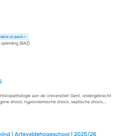
ische, cardiogene, obstructieve en distributieve shock.
ngembolie (met rechtsbelasting en septumshift) na een
 dans un pack
opleiding (BAZ)
6
 Histopathologie aan de Universiteit Gent, ondergebracht
ene shock, hypovolemische shock, septische shock,
 mechanisme, oorzaken en klinische context uitgelegd.
der structureert en snel inzicht geeft in de
ind | Arteveldehogeschool | 2025/26