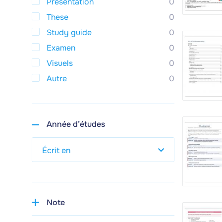
Presentation
0
These
0
Study guide
0
Examen
0
Visuels
0
Autre
0
Année d’études
Note