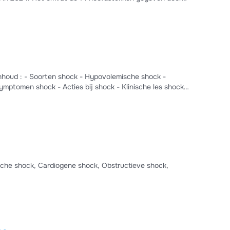
bij). De samenvatting is mooi en
ineerd met eigen notities en uitwerkingen van