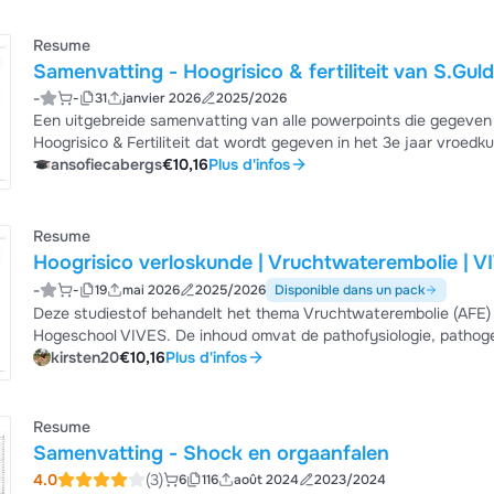
temperatuurinstabiliteit, glucoseproblemen, leve...
Resume
Samenvatting - Hoogrisico & fertiliteit van S.
-
-
31
janvier 2026
2025/2026
Een uitgebreide samenvatting van alle powerpoints die gegeven
Hoogrisico & Fertiliteit dat wordt gegeven in het 3e jaar vroed
ansofiecabergs
€10,16
Plus d'infos
Resume
Hoogrisico verloskunde | Vruchtwaterembolie | V
-
-
19
mai 2026
2025/2026
Disponible dans un pack
Deze studiestof behandelt het thema Vruchtwaterembolie (AFE) u
Hogeschool VIVES. De inhoud omvat de pathofysiologie, pathogene
diagnostische criteria, en differentiaaldiagnose van deze zeldz
kirsten20
€10,16
Plus d'infos
document is ideaal voor examenvoorbereiding en helpt bij het st
vruchtwaterembolie in de verloskunde...
Resume
Samenvatting - Shock en orgaanfalen
4.0
(3)
6
116
août 2024
2023/2024