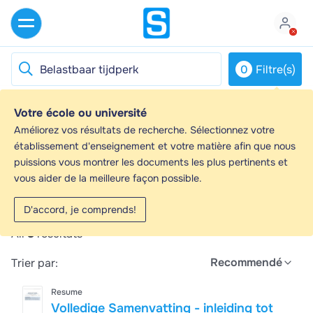
0
Filtre(s)
Votre école ou université
Belastbaar tijdperk - Guides d'étude, Notes
Améliorez vos résultats de recherche. Sélectionnez votre
de cours & Résumés
établissement d'enseignement et votre matière afin que nous
puissions vous montrer les documents les plus pertinents et
Vous recherchez les meilleurs guides d'étude, notes
vous aider de la meilleure façon possible.
d'étude et résumés sur Belastbaar tijdperk ? Sur cette
page, vous trouverez 8 documents pour vous aider à
D'accord, je comprends!
réviser pour Belastbaar tijdperk.
All
8
résultats
Recommendé
Trier par:
Resume
Volledige Samenvatting - inleiding tot