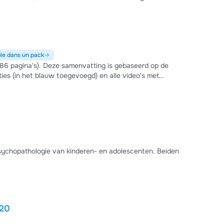
le dans un pack
86 pagina's). Deze samenvatting is gebaseerd op de
ies (in het blauw toegevoegd) en alle video's met
ijn genummerd per college (1 tot en met 12).
sychopathologie van kinderen- en adolescenten. Beiden
020