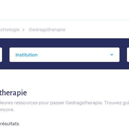
ychologie
Gedragstherapie
therapie
illeures ressources pour passer Gedragstherapie. Trouvez gu
encore.
9
résultats