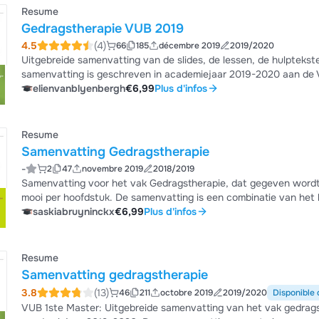
Resume
Gedragstherapie VUB 2019
4.5
(4)
66
185
décembre 2019
2019/2020
Uitgebreide samenvatting van de slides, de lessen, de hulpteks
samenvatting is geschreven in academiejaar 2019-2020 aan de V
kaders) die ik vond op facebook .
elienvanblyenbergh
€6,99
Plus d'infos
Resume
Samenvatting Gedragstherapie
-
2
47
novembre 2019
2018/2019
Samenvatting voor het vak Gedragstherapie, dat gegeven wordt i
mooi per hoofdstuk. De samenvatting is een combinatie van het 
samenvatting met 18/20.
saskiabruyninckx
€6,99
Plus d'infos
Resume
Samenvatting gedragstherapie
3.8
(13)
46
211
octobre 2019
2019/2020
Disponible 
VUB 1ste Master: Uitgebreide samenvatting van het vak gedragst