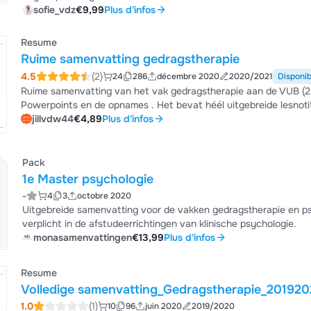
sofie_vdz
€9,99
Plus d'infos
Resume
Ruime samenvatting gedragstherapie
4.5
(2)
24
286
décembre 2020
2020/2021
Disponib
Ruime samenvatting van het vak gedragstherapie aan de VUB (2
Powerpoints en de opnames . Het bevat héél uitgebreide lesnotit
verduidelijking bij. Academiejaar 2020-2021. De paginanummers z
jillvdw44
€4,89
Plus d'infos
Pack
1e Master psychologie
-
4
3
octobre 2020
Uitgebreide samenvatting voor de vakken gedragstherapie en p
verplicht in de afstudeerrichtingen van klinische psychologie.
monasamenvattingen
€13,99
Plus d'infos
Resume
Volledige samenvatting_Gedragstherapie_20192
1.0
(1)
10
96
juin 2020
2019/2020