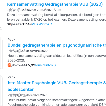
Kernsamenvatting Gedragstherapie VUB (2020)
-
8
32
février 2021
2020/2021
Deze kernsamenvatting bevat alle leerpunten, die bondig en to t
leren behaalde ik 17/20 op het examen. Deze samenvatting wer
slechts 32 pagina's.
jhaelter
€7,49
Plus d'infos
Pack
Bundel gedragstherapie en psychodynamische t
-
4
2
décembre 2020
Héél ruime samenvatting van slides en lesnotities (in een blauwe 
2020-2021.
jillvdw44
€5,99
Plus d'infos
Pack
1ste Master Psychologie VUB: Gedragstherapie 
adolescenten
-
3
2
décembre 2020
Deze bundel bevat volgende samenvattingen: Opgeloste examen
Psychopathologie van kinderen en adolescenten: overzicht DSM-5