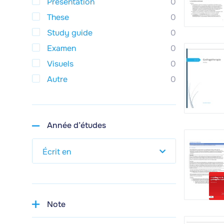
Presentation
0
These
0
Study guide
0
Examen
0
Visuels
0
Autre
0
Année d’études
Note