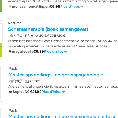
academiejaar 2019-2020. Deze samenvatting omvat eigen gemaakte notities, belangrijkste zaken uit de hulpte
verduidelijking, het handboek, zo goed als alle casusvoorbeelde
monasamenvattingen
€6,99
Plus d'infos
behaalde een 16/20 met deze samenvatting.
Resume
Schematherapie (boek samengevat)
-
7
45
juillet 2019
2018/2019
Ik heb het handboek van Gedragstherapie samengevat op 44 pagina
mondeling examen. Ik behaalde er een 17 mee. Veel succes!
magaliecelis
€6,99
Plus d'infos
Pack
Master opvoedings- en gezinspsychologie
-
1
9
juin 2019
Alle samenvattingen die ik maakte in mijn eerste masterjaar psy
SophieDC
€21,99
Plus d'infos
Pack
Master opvoedings- en gezinspsychologie: 1e se