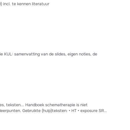
incl. te kennen literatuur
 KUL: samenvatting van de slides, eigen noties, de
des, teksten... Handboek schematherapie is niet
 • HT • exposure SR
tekst deel 2 Gebruikte teksten: • Hoofdstuk 5 K&K:
(2004) pag 112-120; • EMDR bij k&a • Cognitieve