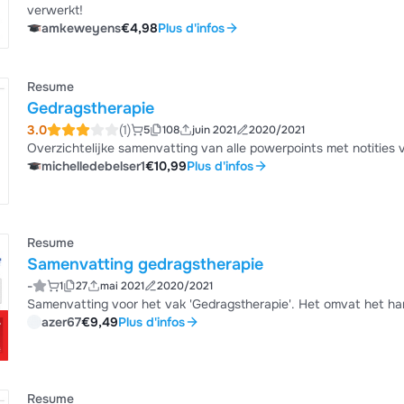
verwerkt!
amkeweyens
€4,98
Plus d'infos
Resume
Gedragstherapie
3.0
(1)
5
108
juin 2021
2020/2021
Overzichtelijke samenvatting van alle powerpoints met notities 
michelledebelser1
€10,99
Plus d'infos
Resume
Samenvatting gedragstherapie
-
1
27
mai 2021
2020/2021
Samenvatting voor het vak 'Gedragstherapie'. Het omvat het ha
azer67
€9,49
Plus d'infos
Resume