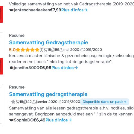
Volledige samenvatting van het vak Gedragstherapie (2019-2020) 
jenteschaerlaeken
€7,99
Plus d'infos
Resume
Samenvatting Gedragstherapie
5.0
(1)
16
59
mai 2020
2019/2020
Keuzevak master klinische & gezondheidspsychologie/seksuologie
reader en het boek "Inleiding tot de gedragstherapie".
jennifer3000
€6,99
Plus d'infos
Resume
Samenvatting gedragstherapie
-
19
42
janvier 2020
2019/2020
Disponible dans un pack
Samenvatting van alle lessen gedragstherapie a.h.v. notities, sli
samengevat. Begrippen aangeduid met een "!" zijn de te kennen leerpunten. Gebruikte (hulp)teksten:
en SS • exposure • operante conditionering • interventies • hulp
SophieDC
€6,49
Plus d'infos
Gevoel, Emotie en Gedragstherapie of Korrelboom & Ten Broecke 
therapie artikel van d...