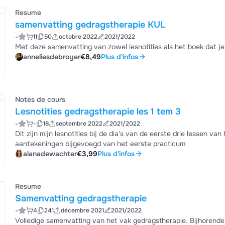
Resume
samenvatting gedragstherapie KUL
-
11
50
octobre 2022
2021/2022
Met deze samenvatting van zowel lesnotities als het boek dat je
anneliesdebroyer
€8,49
Plus d'infos
Notes de cours
Lesnotities gedragstherapie les 1 tem 3
-
-
18
septembre 2022
2021/2022
Dit zijn mijn lesnotities bij de dia's van de eerste drie lessen va
aantekeningen bijgevoegd van het eerste practicum
alanadewachter
€3,99
Plus d'infos
Resume
Samenvatting gedragstherapie
-
4
241
décembre 2021
2021/2022
Volledige samenvatting van het vak gedragstherapie. Bijhorende 