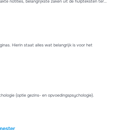
ksten ter
n gegeven in de les en enkele examenvoorbeeldvragen. Ik
s. Hierin staat alles wat belangrijk is voor het
chologie (optie gezins- en opvoedingspsychologie).
mester