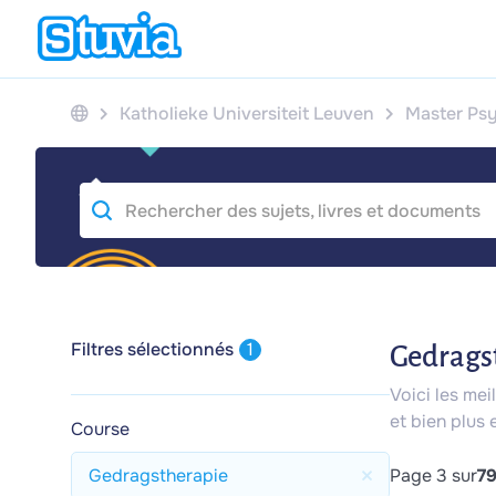
Katholieke Universiteit Leuven
Master Ps
Filtres sélectionnés
1
Gedrags
Voici les me
et bien plus 
Course
Gedragstherapie
Page 3 sur
7