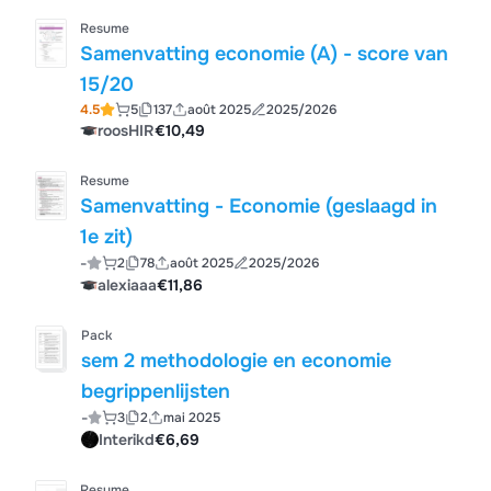
Resume
Samenvatting economie (A) - score van
15/20
4.5
5
137
août 2025
2025/2026
roosHIR
€10,49
Resume
Samenvatting - Economie (geslaagd in
1e zit)
-
2
78
août 2025
2025/2026
alexiaaa
€11,86
Pack
sem 2 methodologie en economie
begrippenlijsten
-
3
2
mai 2025
Interikd
€6,69
Resume