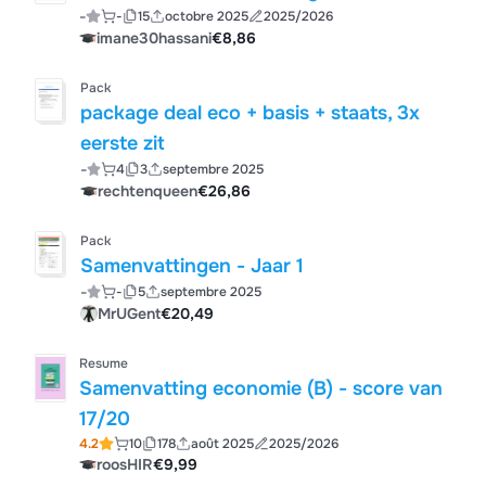
-
-
15
octobre 2025
2025/2026
imane30hassani
€8,86
Pack
package deal eco + basis + staats, 3x
eerste zit
-
4
3
septembre 2025
rechtenqueen
€26,86
Pack
Samenvattingen - Jaar 1
-
-
5
septembre 2025
MrUGent
€20,49
Resume
Samenvatting economie (B) - score van
17/20
4.2
10
178
août 2025
2025/2026
roosHIR
€9,99