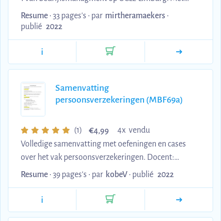
deze samenvatting slaag je direct.
Resume
• 33 pages's •
par
mirtheramaekers
•
publié
2022
i
Samenvatting
persoonsverzekeringen (MBF69a)
€
(1)
4x vendu
4,99
Volledige samenvatting met oefeningen en cases
over het vak persoonsverzekeringen. Docent:
Virginie lauwers. Afstudeerrichting financie en
Resume
• 39 pages's •
par
kobeV
•
publié
2022
verzekeringswezen aan ucll.
i