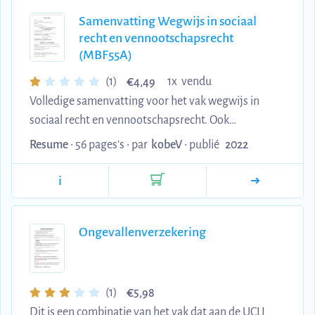
Samenvatting Wegwijs in sociaal
recht en vennootschapsrecht
(MBF55A)
€
(1)
1x vendu
4,49
Volledige samenvatting voor het vak wegwijs in
sociaal recht en vennootschapsrecht. Ook
voorbeeldoefeningen en oplossingen zitten in het
Resume
• 56 pages's •
par
kobeV
•
publié
2022
document. afstudeerrichting financie en
verzekeringswezen aan ucll.
i
Ongevallenverzekering
€
(1)
5,98
Dit is een combinatie van het vak dat aan de UCLL