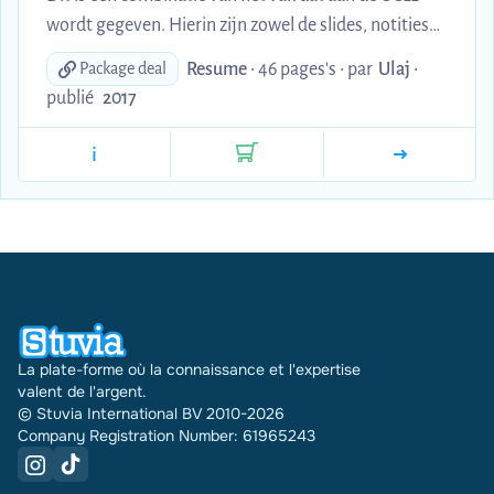
wordt gegeven. Hierin zijn zowel de slides, notities
en boek samengevat. Men vindt hier ook een tal van
Resume
• 46 pages's •
par
Ulaj
•
Package deal
voorbeelden in terug die doorheen het jaar in de
publié
2017
lessen besproken werden.
i
La plate-forme où la connaissance et l'expertise
valent de l'argent.
© Stuvia International BV 2010-2026
Company Registration Number: 61965243