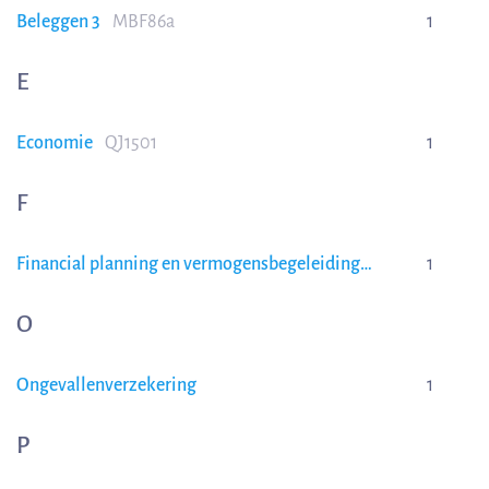
Beleggen 3
MBF86a
1
E
Economie
QJ1501
1
F
Financial planning en vermogensbegeleiding
1
MBF76a
O
Ongevallenverzekering
1
P