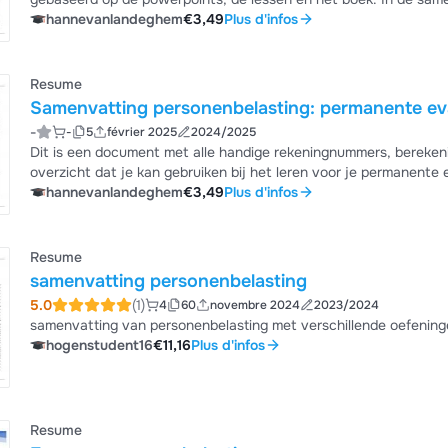
de powerpoint maar deze zijn weggelaten zodat ik geen plagiaat
hannevanlandeghem
€3,49
Plus d'infos
Resume
Samenvatting personenbelasting: permanente eva
-
-
5
février 2025
2024/2025
Dit is een document met alle handige rekeningnummers, berekening
overzicht dat je kan gebruiken bij het leren voor je permanente e
hannevanlandeghem
€3,49
Plus d'infos
Resume
samenvatting personenbelasting
5.0
(1)
4
60
novembre 2024
2023/2024
samenvatting van personenbelasting met verschillende oefeninge
hogenstudent16
€11,16
Plus d'infos
Resume