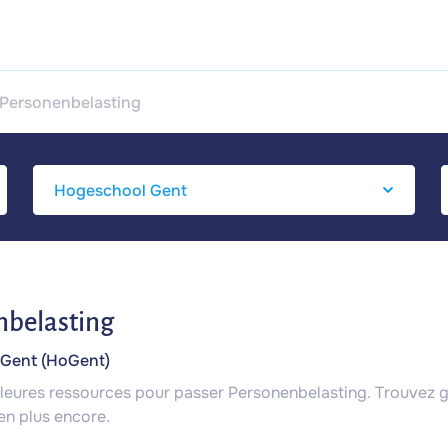
Personenbelasting
nbelasting
Gent (HoGent)
illeures ressources pour passer Personenbelasting. Trouvez 
en plus encore.