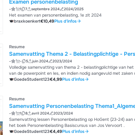
Examen personenbelasting
-
1
7
septembre 2024
2024/2025
Het examen van personenbelasting, 1e zit 2024
braxkoenkert
€10,49
Plus d'infos
Resume
Samenvatting Thema 2 - Belastingplichtige - Pe
-
-
5
juin 2024
2023/2024
Volledige samenvatting van thema 2 - belastingplichtige van he
van de powerpoint en les, en indien nodig aangevuld met zaken ui
GoedeStudent123
€4,99
Plus d'infos
Resume
-
1
8
avril 2024
2023/2024
Samenvatting lessen Personenbelasting op HoGent (23-24) aan
het boek Personenbelasting Basiscursus van Jos Vervoort .
GoedeStudent123
€4,49
Plus d'infos