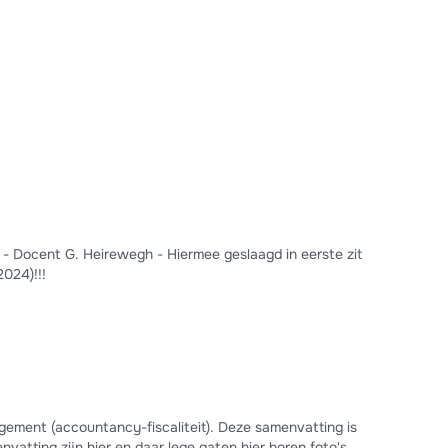
 - Docent G. Heirewegh - Hiermee geslaagd in eerste zit
2024)!!!
ement (accountancy-fiscaliteit). Deze samenvatting is
atting zijn hier en daar lege gaten hier horen foto's uit