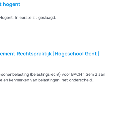
it hogent
Personenbelasting 1, schooljaar 24-25 , accountancy-fiscaliteit Hogent. In eerste zit geslaagd.
ement Rechtspraktijk |Hogeschool Gent |
sonenbelasting (belastingsrecht) voor BACH 1 Sem 2 aan
ie en kenmerken van belastingen, het onderscheid
nanciële functie van belastingen. Ideaal voor
t voorbeelden en juridische verankering.