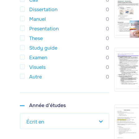
Dissertation
0
Manuel
0
Presentation
0
These
0
Study guide
0
Examen
0
Visuels
0
Autre
0
Année d’études