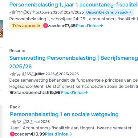
Personenbelasting 1, jaar 1 accountancy-fiscalite
-
4
63
octobre 2025
2024/2025
Disponible dans un pack
Très apprécié
zoedem
€7,45
Plus d'infos
Resume
Samenvatting Personenbelasting | Bedrijfsmanag
2025/26
-
-
65
juillet 2026
2025/2026
Deze samenvatting behandelt de fundamentele principes van per
Hogeschool Gent. De stof omvat kernconcepten zoals de definit
tussen belastingen en retributies, parafiscale bijdragen, en de fi
zitarobberechts
€15,99
Plus d'infos
examenvoorbereiding - alle basisprincipes duidelijk uitgelegd me
Pack
Personenbelasting 1 en sociale wetgeving
-
-
2
mai 2026
Jaar 1 Accountancy-fiscaliteit aan Hogent, tweede semester
zoedem
€10,99
Plus d'infos