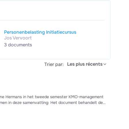
Personenbelasting Initiatiecursus
Jos Vervoort
3 documents
Les plus récents
Trier par:
everine Hermans in het tweede semester KMO-management
komen in deze samenvatting: Het document behandelt de
ecte belastingen, en specifieke regelingen rond
, roerende en onroerende inkomsten,