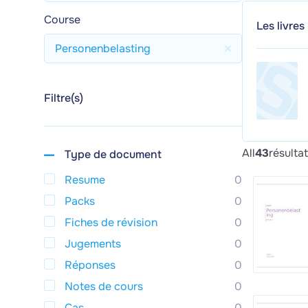
Course
Les livres
Personenbelasting
Filtre(s)
All
43
résulta
Type de document
Resume
0
Packs
0
Fiches de révision
0
Jugements
0
Réponses
0
Notes de cours
0
Cas
0