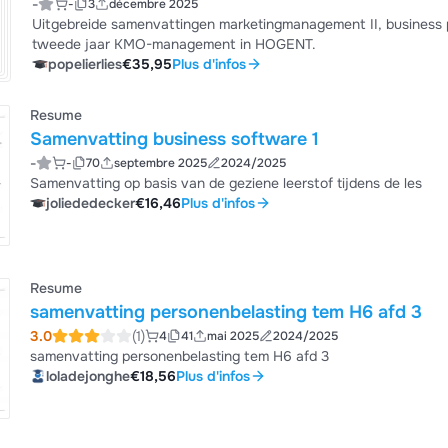
-
-
3
décembre 2025
Uitgebreide samenvattingen marketingmanagement II, business process management (BPM) en personenbelasting in het
tweede jaar KMO-management in HOGENT.
popelierlies
€35,95
Plus d'infos
Resume
Samenvatting business software 1
-
-
70
septembre 2025
2024/2025
Samenvatting op basis van de geziene leerstof tijdens de les
joliededecker
€16,46
Plus d'infos
Resume
samenvatting personenbelasting tem H6 afd 3
3.0
(1)
4
41
mai 2025
2024/2025
samenvatting personenbelasting tem H6 afd 3
loladejonghe
€18,56
Plus d'infos