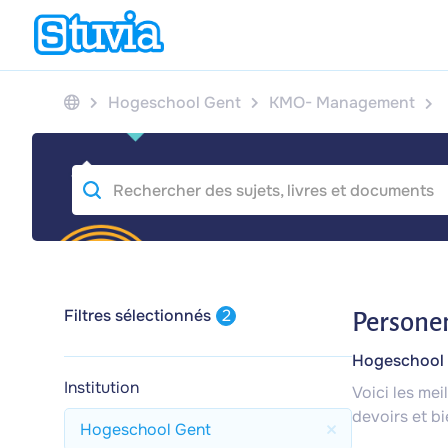
Hogeschool Gent
KMO- Management
Filtres sélectionnés
2
Persone
Hogeschool 
Institution
Voici les me
devoirs et bi
Hogeschool Gent