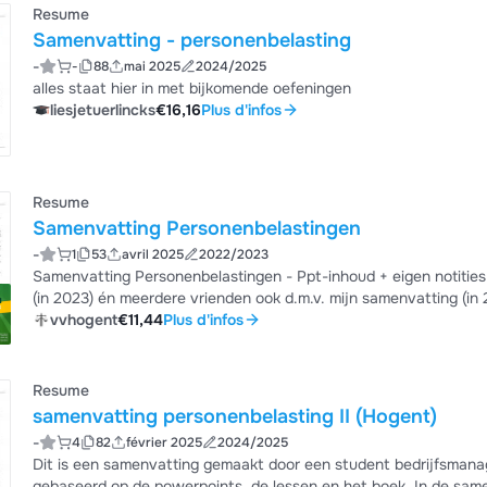
Resume
Samenvatting - personenbelasting
-
-
88
mai 2025
2024/2025
alles staat hier in met bijkomende oefeningen
liesjetuerlincks
€16,16
Plus d'infos
Resume
Samenvatting Personenbelastingen
-
1
53
avril 2025
2022/2023
Samenvatting Personenbelastingen - Ppt-inhoud + eigen notities
(in 2023) én meerdere vrienden ook d.m.v. mijn samenvatting (in 
vvhogent
€11,44
Plus d'infos
Resume
samenvatting personenbelasting II (Hogent)
-
4
82
février 2025
2024/2025
Dit is een samenvatting gemaakt door een student bedrijfsmanag
gebaseerd op de powerpoints, de lessen en het boek. In de samenv