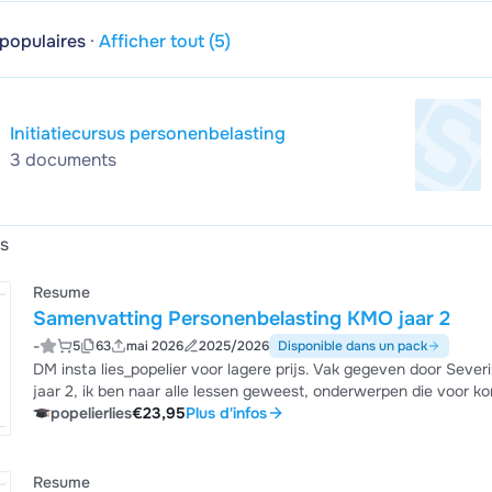
 populaires
·
Afficher tout (5)
Initiatiecursus personenbelasting
3 documents
ts
Resume
Samenvatting Personenbelasting KMO jaar 2
-
5
63
mai 2026
2025/2026
Disponible dans un pack
DM insta lies_popelier voor lagere prijs. Vak gegeven door S
jaar 2, ik ben naar alle lessen geweest, onderwerpen die voor 
fundamenten van het Belgische belastingstelsel, directe en indir
popelierlies
€23,95
Plus d'infos
personenbelastingen zoals beroepsinkomsten, diverse inkomsten
belastingvermindering, bedrijfsvoorheffing, belastingkrediet,...
Resume