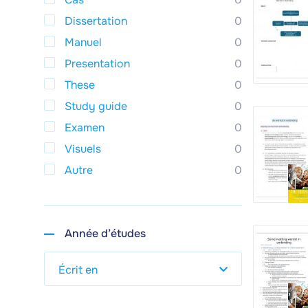
Dissertation
0
Manuel
0
Presentation
0
These
0
Study guide
0
Examen
0
Visuels
0
Autre
0
Année d’études