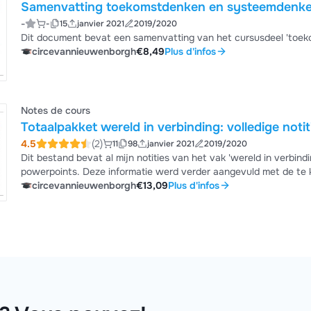
Samenvatting toekomstdenken en systeemdenken
-
-
15
janvier 2021
2019/2020
Dit document bevat een samenvatting van het cursusdeel 'toe
circevannieuwenborgh
€8,49
Plus d'infos
Notes de cours
Totaalpakket wereld in verbinding: volledige notit
4.5
(2)
11
98
janvier 2021
2019/2020
Dit bestand bevat al mijn notities van het vak 'wereld in verbi
powerpoints. Deze informatie werd verder aangevuld met de te ke
informatie is duidelijk aanwezig en uitgelegd.
circevannieuwenborgh
€13,09
Plus d'infos