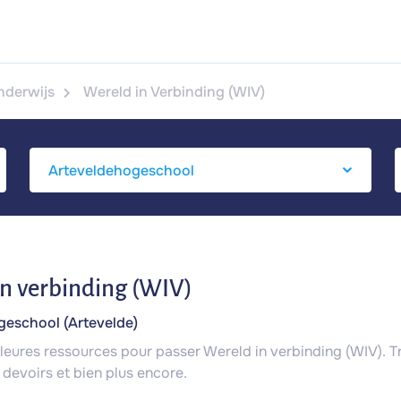
nderwijs
Wereld in Verbinding (WIV)
n verbinding (WIV)
geschool (Artevelde)
illeures ressources pour passer Wereld in verbinding (WIV). 
 devoirs et bien plus encore.