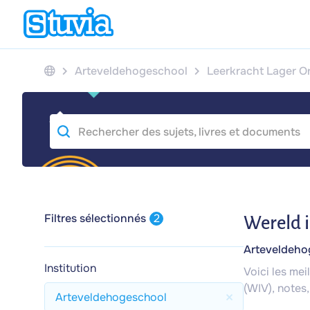
Arteveldehogeschool
Leerkracht Lager O
Filtres sélectionnés
2
Wereld i
Arteveldeho
Institution
Voici les me
(WIV), notes,
Arteveldehogeschool