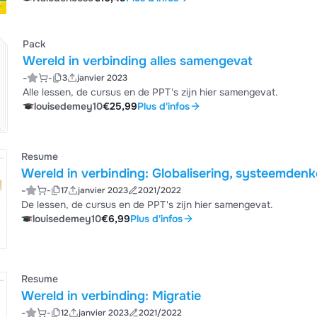
Pack
Wereld in verbinding alles samengevat
-
-
3
janvier 2023
Alle lessen, de cursus en de PPT's zijn hier samengevat.
louisedemey10
€25,99
Plus d'infos
Resume
Wereld in verbinding: Globalisering, systeemde
-
-
17
janvier 2023
2021/2022
De lessen, de cursus en de PPT's zijn hier samengevat.
louisedemey10
€6,99
Plus d'infos
Resume
Wereld in verbinding: Migratie
-
-
12
janvier 2023
2021/2022