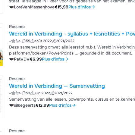
staat. Ik slaagde in 1 keer voor dit gedeelte van het examen, e
LoreVanMassenhove
€15,99
Plus d'infos
Resume
Wereld in Verbinding - syllabus + lesnotities + P
-
-
59
août 2022
2021/2022
Deze samenvatting omvat alle leerstof m.b.t. Wereld in Verbinding
platformen/boeken/PowerPoints ... gebundeld in dit document.
PatVDV
€6,99
Plus d'infos
Resume
Wereld in Verbinding — Samenvatting
-
-
53
juin 2022
2021/2022
Samenvatting van alle lessen, powerpoints, cursus en te kennen
silkegeerts
€12,99
Plus d'infos
Resume