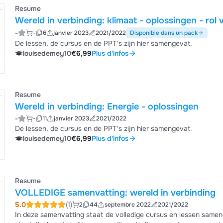
Resume
Wereld in verbinding: klimaat - oplossingen - rol
-
-
6
janvier 2023
2021/2022
Disponible dans un pack
De lessen, de cursus en de PPT's zijn hier samengevat.
louisedemey10
€6,99
Plus d'infos
Resume
Wereld in verbinding: Energie - oplossingen
-
-
11
janvier 2023
2021/2022
De lessen, de cursus en de PPT's zijn hier samengevat.
louisedemey10
€6,99
Plus d'infos
Resume
VOLLEDIGE samenvatting: wereld in verbinding
5.0
(1)
2
44
septembre 2022
2021/2022
In deze samenvatting staat de volledige cursus en lessen samen