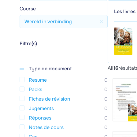
Course
Les livres
Wereld in verbinding
Filtre(s)
All
16
résultat
Type de document
Resume
0
Packs
0
Fiches de révision
0
Jugements
0
Réponses
0
Notes de cours
0
Cas
0