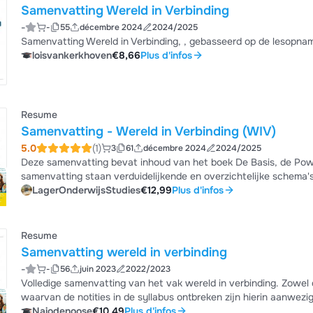
Samenvatting Wereld in Verbinding
-
-
55
décembre 2024
2024/2025
Samenvatting Wereld in Verbinding, , gebasseerd op de lesopna
loisvankerkhoven
€8,66
Plus d'infos
Resume
Samenvatting - Wereld in Verbinding (WIV)
5.0
(1)
3
61
décembre 2024
2024/2025
Deze samenvatting bevat inhoud van het boek De Basis, de Powerpoin
samenvatting staan verduidelijkende en overzichtelijke schema's, afbeeldin
de samenvatting staan alle te kennen doelen opgesomd.
LagerOnderwijsStudies
€12,99
Plus d'infos
Resume
Samenvatting wereld in verbinding
-
-
56
juin 2023
2022/2023
Volledige samenvatting van het vak wereld in verbinding. Zowel 
waarvan de notities in de syllabus ontbreken zijn hierin aanwezi
de hervormingen verplaatst naar het derde jaar.
Naiodenoose
€10,49
Plus d'infos