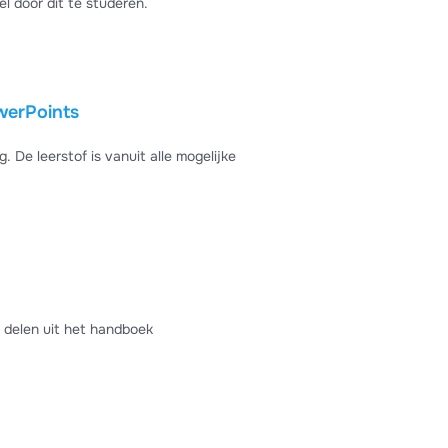
nkel door dit te studeren.
owerPoints
. De leerstof is vanuit alle mogelijke
 delen uit het handboek