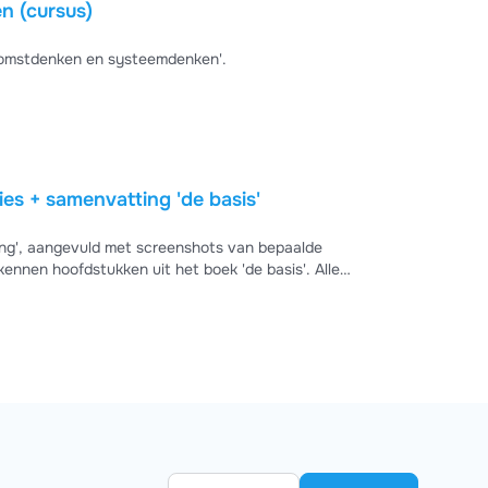
 (cursus)
komstdenken en systeemdenken'.
ies + samenvatting 'de basis'
nding', aangevuld met screenshots van bepaalde
nnen hoofdstukken uit het boek 'de basis'. Alle