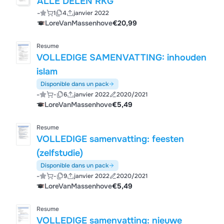
ALLE DELEN RKG
-
1
4
janvier 2022
LoreVanMassenhove
€20,99
Resume
VOLLEDIGE SAMENVATTING: inhouden
islam
Disponible dans un pack
-
-
6
janvier 2022
2020/2021
LoreVanMassenhove
€5,49
Resume
VOLLEDIGE samenvatting: feesten
(zelfstudie)
Disponible dans un pack
-
-
9
janvier 2022
2020/2021
LoreVanMassenhove
€5,49
Resume
VOLLEDIGE samenvatting: nieuwe