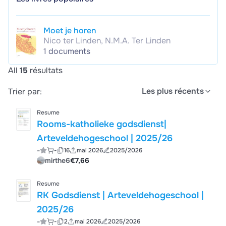
Moet je horen
Nico ter Linden, N.M.A. Ter Linden
1 documents
All
15
résultats
Les plus récents
Trier par:
Resume
Rooms-katholieke godsdienst|
Arteveldehogeschool | 2025/26
-
-
16
mai 2026
2025/2026
mirthe6
€7,66
Resume
RK Godsdienst | Arteveldehogeschool |
2025/26
-
-
2
mai 2026
2025/2026