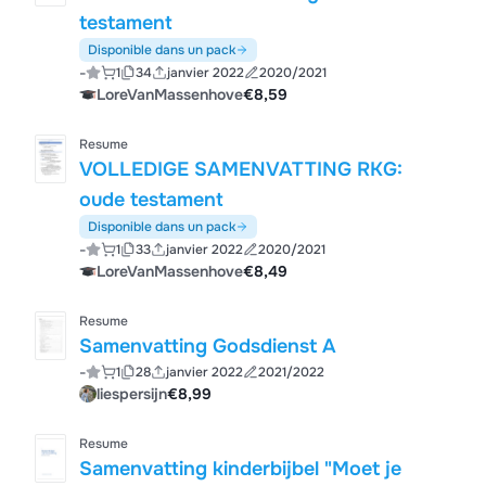
testament
Disponible dans un pack
-
1
34
janvier 2022
2020/2021
LoreVanMassenhove
€8,59
Resume
VOLLEDIGE SAMENVATTING RKG:
oude testament
Disponible dans un pack
-
1
33
janvier 2022
2020/2021
LoreVanMassenhove
€8,49
Resume
Samenvatting Godsdienst A
-
1
28
janvier 2022
2021/2022
liespersijn
€8,99
Resume
Samenvatting kinderbijbel "Moet je