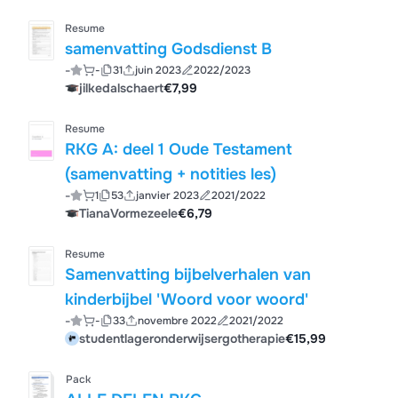
Resume
samenvatting Godsdienst B
-
-
31
juin 2023
2022/2023
jilkedalschaert
€7,99
Resume
RKG A: deel 1 Oude Testament
(samenvatting + notities les)
-
1
53
janvier 2023
2021/2022
TianaVormezeele
€6,79
Resume
Samenvatting bijbelverhalen van
kinderbijbel 'Woord voor woord'
-
-
33
novembre 2022
2021/2022
studentlageronderwijsergotherapie
€15,99
Pack