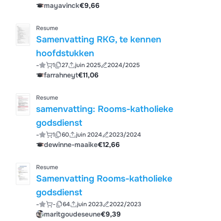
mayavinck
€9,66
Resume
Samenvatting RKG, te kennen
hoofdstukken
-
1
27
juin 2025
2024/2025
farrahneyt
€11,06
Resume
samenvatting: Rooms-katholieke
godsdienst
-
1
60
juin 2024
2023/2024
dewinne-maaike
€12,66
Resume
Samenvatting Rooms-katholieke
godsdienst
-
-
64
juin 2023
2022/2023
maritgoudeseune
€9,39