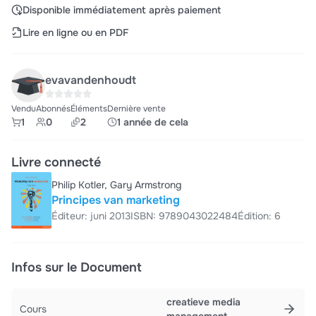
Disponible immédiatement après paiement
Lire en ligne ou en PDF
evavandenhoudt
Vendu
Abonnés
Éléments
Dernière vente
1
0
2
1 année de cela
Livre connecté
Philip Kotler, Gary Armstrong
Principes van marketing
Éditeur: juni 2013
ISBN: 9789043022484
Édition: 6
Infos sur le Document
creatieve media
Cours