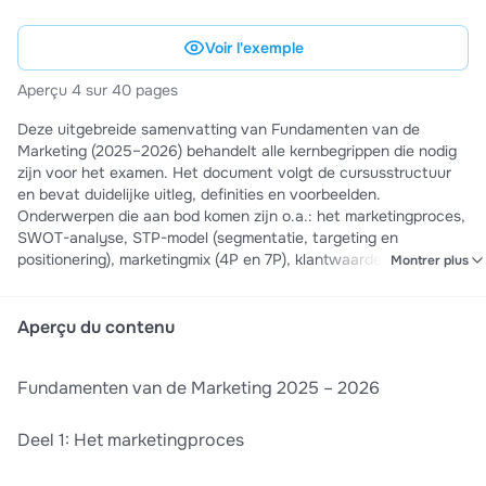
Voir l'exemple
Aperçu 4 sur 40 pages
Deze uitgebreide samenvatting van Fundamenten van de
Marketing (2025–2026) behandelt alle kernbegrippen die nodig
zijn voor het examen. Het document volgt de cursusstructuur
en bevat duidelijke uitleg, definities en voorbeelden.
Onderwerpen die aan bod komen zijn o.a.: het marketingproces,
SWOT-analyse, STP-model (segmentatie, targeting en
positionering), marketingmix (4P en 7P), klantwaarde en
Montrer plus
klanttevredenheid, CRM, marketingomgeving (micro-, meso- en
macro-omgeving), DESTEP-analyse, het vijfkrachtenmodel van
Porter, duurzame marketing en marketingethiek. Daarnaast
Aperçu du contenu
wordt ook B2B-marketing uitgebreid besproken, inclusief het
koopgedrag van organisaties, DMU, afgeleide vraag en
Fundamenten van de Marketing 2025 – 2026
verschillende koopsituaties. Deze samenvatting is ideaal voor
studenten marketing, bedrijfsmanagement en commerciële
opleidingen en is perfect geschikt om te studeren voor toetsen
Deel 1: Het marketingproces
en examens.