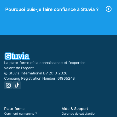
après le paiement. Vous pouvez lire le document en
ligne ou le télécharger, et il reste accessible sans
Pourquoi puis-je faire confiance à Stuvia ?
limite depuis votre profil.
4,6 étoiles sur Google et Trustpilot, sur la base de
plus de 2 000 avis. Ces 30 derniers jours, 30978
documents ont été vendus via Stuvia dans
plusieurs pays. Et cela fait déjà 16 ans que nous le
faisons. Pour chaque document, vous voyez
également la note et le nombre de fois qu'il a été
vendu.
La plate-forme où la connaissance et l'expertise
valent de l'argent.
© Stuvia International BV 2010-2026
Company Registration Number: 61965243
Plate-forme
Aide & Support
Comment ça marche ?
Garantie de satisfaction