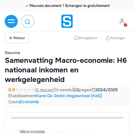
Mauvais document ? Échangez-le gratuitement
Retour
Enregistrer
Partager
Resume
Samenvatting Macro-economie: H6
nationaal inkomen en
werkgelegenheid
0,0
(0 revues)
-
vendu
2
pages
2024/2025
Établissement
Karel De Grote-Hogeschool (KdG)
Cours
Economie