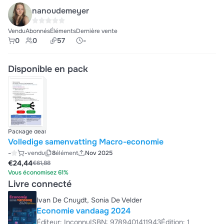
nanoudemeyer
Vendu
Abonnés
Éléments
Dernière vente
0
0
57
-
Disponible en pack
Package deal
Volledige samenvatting Macro-economie
-
-
vendu
8
élément
Nov 2025
€24,44
€61,88
Vous économisez 61%
Livre connecté
Ivan De Cnuydt, Sonia De Velder
Economie vandaag 2024
Éditeur: Inconnu
ISBN: 9789401411943
Édition: 1