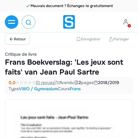
Mauvais document ? Échangez-le gratuitement
Retour
Enregistrer
Partager
Critique de livre
Frans Boekverslag: 'Les jeux sont
faits' van Jean Paul Sartre
0,0
(0 revues)
1
vendu
2
pages
2018/2019
Type
VWO / Gymnasium
Cours
Frans