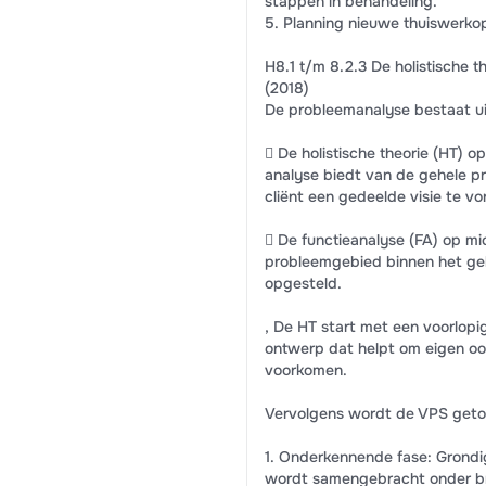
stappen in behandeling.
5. Planning nieuwe thuiswerko
H8.1 t/m 8.2.3 De holistische t
(2018)
De probleemanalyse bestaat ui
 De holistische theorie (HT) 
analyse biedt van de gehele p
cliënt een gedeelde visie te v
 De functieanalyse (FA) op mic
probleemgebied binnen het ge
opgesteld.
, De HT start met een voorlop
ontwerp dat helpt om eigen oor
voorkomen.
Vervolgens wordt de VPS getoe
1. Onderkennende fase: Grondi
wordt samengebracht onder bre