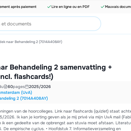
tement après paiement
Lire en ligne ou en PDF
Mauvais docume
tiek naar Behandeling 2 (7014A408AY)
aar Behandeling 2 samenvatting +
ncl. flashcards!)
du
60
pages
2025/2026
 Amsterdam (UvA)
andeling 2 (7014A408AY)
ngen van de hoorcolleges. Link naar flashcards (quizlet) staat achte
ijn UvA mail (Fabienne
een gedeelte van de opbrengst aan stuvia moet afstaan. Literatuur:
6. De empirische cyclus. • Hoofdstuk 7. Informatieverzameling en