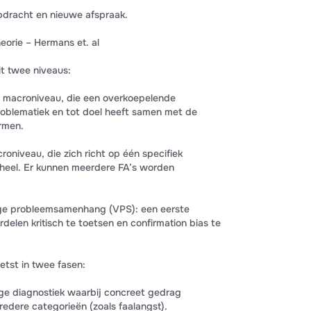
pdracht en nieuwe afspraak.
heorie – Hermans et. al
t twee niveaus:
op macroniveau, die een overkoepelende
roblematiek en tot doel heeft samen met de
ormen.
roniveau, die zich richt op één specifiek
heel. Er kunnen meerdere FA’s worden
ige probleemsamenhang (VPS): een eerste
delen kritisch te toetsen en confirmation bias te
tst in twee fasen:
ge diagnostiek waarbij concreet gedrag
dere categorieën (zoals faalangst).