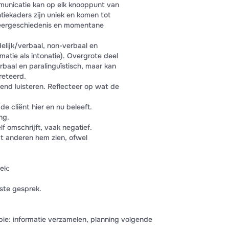
municatie kan op elk knooppunt van
tiekaders zijn uniek en komen tot
 leergeschiedenis en momentane
lijk/verbaal, non-verbaal en
rmatie als intonatie). Overgrote deel
baal en paralinguïstisch, maar kan
reteerd.
end luisteren. Reflecteer op wat de
de cliënt hier en nu beleeft.
ng.
lf omschrijft, vaak negatief.
at anderen hem zien, ofwel
ek:
tste gesprek.
apie: informatie verzamelen, planning volgende