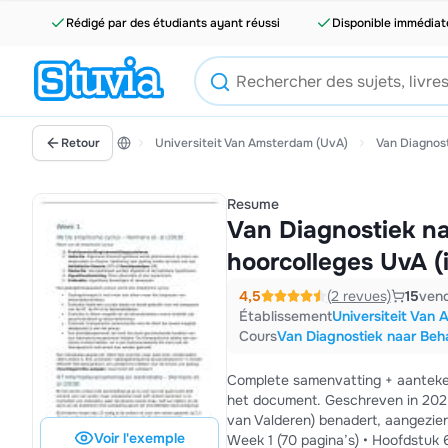
Rédigé par des étudiants ayant réussi
Disponible immédia
Retour
Universiteit Van Amsterdam (UvA)
Van Diagnos
Resume
Van Diagnostiek n
hoorcolleges UvA (i
4,5
(2 revues)
15
ven
Établissement
Universiteit Van
Cours
Van Diagnostiek naar Beh
Complete samenvatting + aantekeni
het document. Geschreven in 2025/2026. Ik kan je korting geven als je mij privé via m
van Valderen) benadert, aangezien ik 
Voir l'exemple
Week 1 (70 pagina’s) • Hoofdstuk 