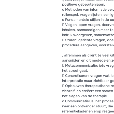
positieve gebeurtenissen.
o Methoden van informatie ver
rollenspel, vragenlijsten, semi
o Fundamentele stijlen in de c
 Volgen: open vragen, doorvra
inhaken, aanmoedigen meer te v
indruk weergeven, samenvatte
 Sturen: gerichte vragen, do
procedure aangeven, voorstell
, afremmen als cliënt te veel 
aansnijden en dit mededelen zo
 Metacommunicatie: iets vrage
het stroef gaat.
 Concretiseren: vragen wat i
interpretatie maar zichtbaar g
 Opbouwen therapeutische rela
zichzelf, en creëert een samen-
het slagen van de therapie.
o Communicatielus: het proce
naar een ontvanger stuurt, die 
referentiekader en erop reage