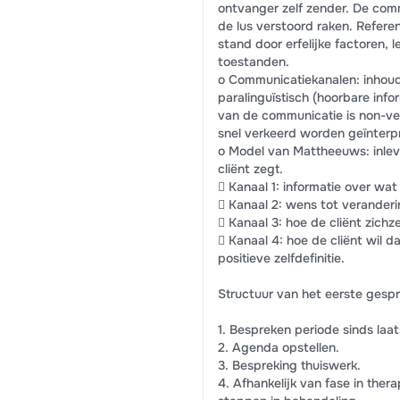
ontvanger zelf zender. De com
de lus verstoord raken. Referen
stand door erfelijke factoren,
toestanden.
o Communicatiekanalen: inhoude
paralinguïstisch (hoorbare info
van de communicatie is non-ver
snel verkeerd worden geïnterp
o Model van Mattheeuws: inlev
cliënt zegt.
 Kanaal 1: informatie over wat 
 Kanaal 2: wens tot veranderi
 Kanaal 3: hoe de cliënt zichze
 Kanaal 4: hoe de cliënt wil d
positieve zelfdefinitie.
Structuur van het eerste gespr
1. Bespreken periode sinds laa
2. Agenda opstellen.
3. Bespreking thuiswerk.
4. Afhankelijk van fase in ther