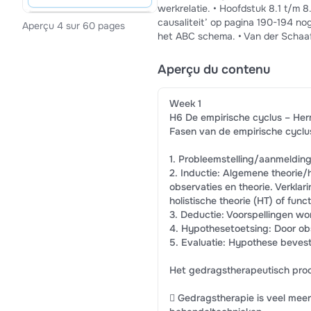
werkrelatie. • Hoofdstuk 8.1 t/m 8
causaliteit’ op pagina 190-194 nog
Aperçu 4 sur 60 pages
het ABC schema. • Van der Schaaf,
14(2), 4-11. • Federatie Medisch S
Week 2 (71 pagina’s) • Hoofdstuk 4
Aperçu du contenu
Probleemanalyse en -selectie. • 
Week 3 (73 pagina’s) • Hoofdstuk 
Week 1
Hoofdstuk 9.5.2 t/m 9.7. Functiean
H6 De empirische cyclus – Herm
pagina’s) • Hoofdstuk 7 kader 7.1 
Fasen van de empirische cyclu
• Hoofdstuk 10.3 en 10.4. Behande
Oosterlaan, J., & Luman, M. (2021)
1. Probleemstelling/aanmeldin
Adolescent Praktijk, 20(3), 28-34.
2. Inductie: Algemene theorie
schaadt het niet? Kind en Adolesc
observaties en theorie. Verkla
oftewel de paragraaf ‘Toetsen van 
holistische theorie (HT) of func
self-determination theory approac
3. Deductie: Voorspellingen wo
Canadian Psychology, 49(3), 186-193
4. Hypothesetoetsing: Door obs
techniques: Facilitating behaviour 
5. Evaluatie: Hypothese beves
660-667. • Van Hulst et al. (2025
our own building – on disorderism
Het gedragstherapeutisch proc
(online first). • Maric, M. (2017).
kinder- en jeugdpsychotherapie. Ti
 Gedragstherapie is veel mee
Hoofdstuk 11.3 t/m 11.5. N=1 analys