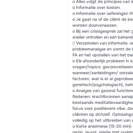
o Alles volgt de principes van
o Informatie over kosten.
o Informatie over oefeningen th
o Je gaat na of de cliënt de be
worden doorverwezen.
o Bij een crisisgesprek zal het
sneller ontrollen en kan behand
 Verzamelen van informatie: o
probleemanalyse en vormt de b
FA en het opstellen van het be
o Elk afzonderlijk probleem in 
vragen/topics: geconcretiseer
wanneer/aanleidingen/ oorzake
factoren, wat is er al geprobee
genetisch/psychologisch), be
o Analyse van gezond function
Redenen: krachtbronnen aanspr
bestaande meditatievaardighe
focus voor positievere vibe, d
cliënten op zichzelf. Oplossings
volledig op het uitbreiden van
o Korte anamnese (15-20 min):
gezin, jeugd, relatie met ouder