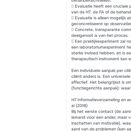
behandeltechnieken.
Criteria . Alleen de criteria voor 
 Evaluatie heeft een cruciale
Scale en de Session Rating Scale
van de HT, de FA of de behand
Directieve Therapie, 34(1), 15-33.
 Evaluatie is alleen mogelijk a
geconcretiseerd op observatie
 Concrete, transparante commu
deelgenoot is van het proces.
 Een praktijkexperiment zal n
een laboratoriumexperiment he
sterke invloed hebben, en is e
therapeutisch instrument kan 
Een individuele aanpak per clië
cliënt anders is. Een universel
effectief. Het belangrijkst is
(functiegerichte aanpak): waa
H7 Informatieverzameling en we
al (2018)
Bij het eerste contact (de aan
iemand voor een ander, maar v
inschatten van motivatie), waa
aard van de problemen (kan aan