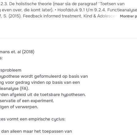
.2.3. De holistische theorie (maar sla de paragraaf ‘Toetsen van
 even over, die komt later). • Hoofdstuk 9.1 t/m 9.2.4. Functieanalys
 S. (2015). Feedback informed treatment. Kind & Adolescent Praktijk,
Montrer p
pecialisten (2024). Handreiking gebruik AI-chatbots door zorgverleners
.1 t/m 4.4. Operante conditionering. • Hoofdstuk 8.2.5 t/m 8.3.
Hoofdstuk 9.2.5 t/m 9.5.1. Functieanalyse t/m de operante component
3. Klassieke conditionering. • Hoofdstuk 4.6.1. Het tweefactorenmodel
alyse compleet. • Hoofdstuk 11.1 t/m 11.2. Therapie als N=1. Week 4 (
ans et. al (2018)
(pagina 156). Thuiswerk. • Hoofdstuk 8.2.4. Casus met registratieopdra
s:
lmethoden. 8 • Staff, A., Van Den Hoofdakker, B., Van Der Oord, S.,
. ADHD in de klas: Help leerkracht met korte training op maat. Kind &
gsprobleem
 • Deković, M. (2010). Effecten van interventies: baat het niet, dan
/hypothese wordt geformuleerd op basis van
ent, 31(2), 98-101. Week 5 (34 pagina’s) • Hoofdstuk 8 pagina 190-194
ring voor gedrag vinden op basis van een
causaliteit’. • Hoofstuk 8.4. Meten. • Ryan, R. M., & Deci, E. L. (200
tieanalyse (FA).
h to psychotherapy: The motivational basis for effective change.
rden afgeleid uit de toetsbare hypothesen.
. • Hall, K., Gibbie, T., & Lubman, D. I. (2012). Motivational intervie
ervatie of een experiment.
change in the general practice setting. Australian Family Physician, 4
tigen of verwerpen.
) Are we over-pathologising young people’s mental health? Locked ins
 and the need to deflate our language. Child and Adolescent Mental H
es vormt een empirische cyclus:
 Het overbruggen van de kloof tussen klinisch onderzoek en de praktijk 
jdschrift voor Psychotherapie, 43(3), 204-215. Week 6 (14 pagina’s) •
r dan alleen maar het toepassen van
e, RCI en klinische significantie. • NJI (2024) Kies erkend, krijg erkenn