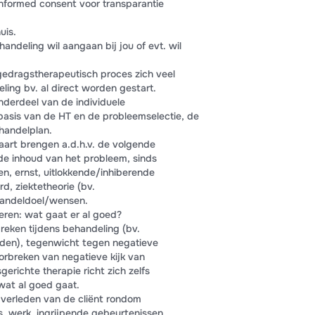
 informed consent voor transparantie
uis.
handeling wil aangaan bij jou of evt. wil
 gedragstherapeutisch proces zich veel
eling bv. al direct worden gestart.
nderdeel van de individuele
asis van de HT en de probleemselectie, de
handelplan.
kaart brengen a.d.h.v. de volgende
de inhoud van het probleem, sinds
n, ernst, uitlokkende/inhiberende
rd, ziektetheorie (bv.
handeldoel/wensen.
eren: wat gaat er al goed?
eken tijdens behandeling (bv.
den), tegenwicht tegen negatieve
oorbreken van negatieve kijk van
gerichte therapie richt zich zelfs
 wat al goed gaat.
 verleden van de cliënt rondom
s, werk, ingrijpende gebeurtenissen,