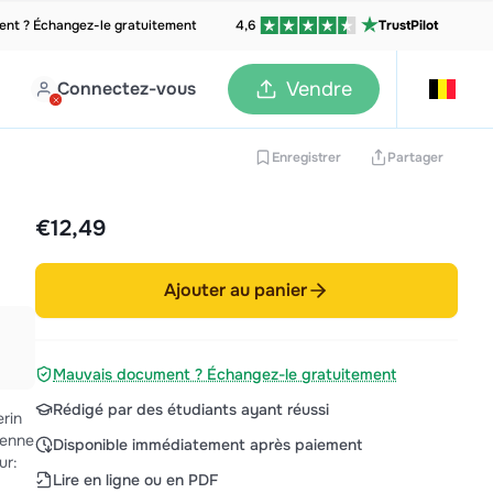
nt ? Échangez-le gratuitement
4,6
TrustPilot
Connectez-vous
Vendre
Enregistrer
Partager
€12,49
Ajouter au panier
Mauvais document ? Échangez-le gratuitement
Rédigé par des étudiants ayant réussi
rin
Disponible immédiatement après paiement
Lire en ligne ou en PDF