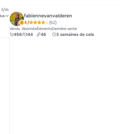
e t/m
fabiennevanvalderen
lus
.
4,1
(62)
Vendu
Abonnés
Éléments
Dernière vente
.
456
144
46
3 semaines de cela
. •
49
cht.
,
8). A
wing
1(9),
ide
ealth
van
ing.