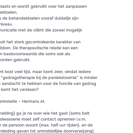
effectiviteit (pagina 21-23) zijn tentamenstof. (2014). De Outcome Rati
 plaats en wordt gebruikt voor het aanpassen
: De psychometrische eigenschappen van de Nederlandse versies.
eldoelen.
 Week 7 (5 pagina’s) • H10.1 en 10.2. Plannen van behandeling.
ls de behandeldoelen vooraf duidelijk zijn
niveau.
nicatie met de cliënt die zoveel mogelijk
ooit het sterk gecontroleerde karakter van
bben. De therapeutische relatie kan een
en basisvoorwaarde die soms ook als
worden gebruikt.
nt kost veel tijd, maar loont zeer, omdat iedere
e “gedragstherapie bij de paniekstoornis” is minder
 om aandacht te hebben voor de functie van gedrag
r komt het vandaan?
rkrelatie – Hermans et.
melding) ga je na over wie het gaat (soms belt
olwassene moet zelf contact opnemen i.v.m.
r de persoon woont (max. half uur rijden), en de
leiding geven tot onmiddellijke doorverwijzing).