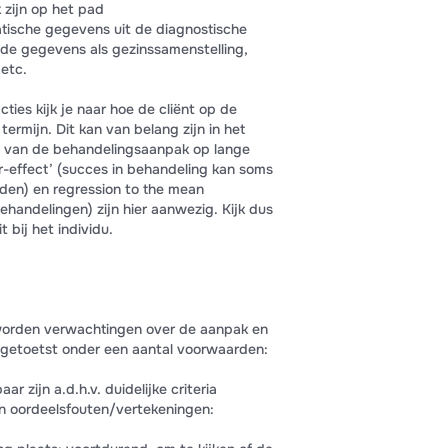
k zijn op het pad
atische gegevens uit de diagnostische
nde gegevens als gezinssamenstelling,
etc.
cties kijk je naar hoe de cliënt op de
ermijn. Dit kan van belang zijn in het
it van de behandelingsaanpak op lange
er-effect’ (succes in behandeling kan soms
rden) en regression to the mean
behandelingen) zijn hier aanwezig. Kijk dus
 bij het individu.
worden verwachtingen over de aanpak en
 getoetst onder een aantal voorwaarden:
r zijn a.d.h.v. duidelijke criteria
an oordeelsfouten/vertekeningen: