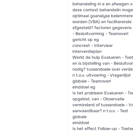
behandeling in e en afwegen v
deze context behandelin mogeli
optimaal gsanalyse belemmere
worden (VBA) en faciliterende
afgesteld? factoren gegevens
- Besluitvorming - Teamoverl
gericht op eg
concreet - Interview
interventieplan
Werkt de hulp Evalueren - Toet
en is bijstelling van - Besluitv
nodig? tussendoele over verder
n t.o.v. uitvoering - Vragenlijst
globale - Teamoverl
einddoel eg
Is het probleem Evalueren - To
opgelost, van - Observatie
verminderd of tussendoele - Vr
aanvaardbaar? n t.o.v. - Test
globale
einddoel
Is het effect Follow-up - Toets