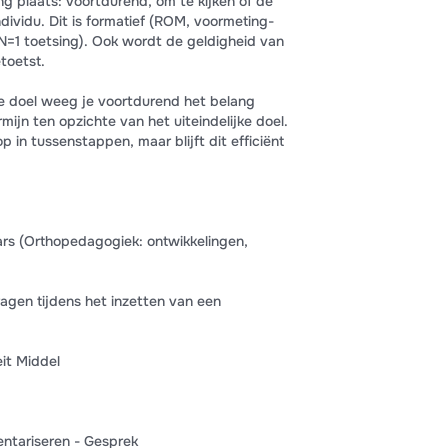
ng plaats: voortdurend, om te kijken of de
dividu. Dit is formatief (ROM, voormeting-
 N=1 toetsing). Ook wordt de geldigheid van
toetst.
ale doel weeg je voortdurend het belang
mijn ten opzichte van het uiteindelijke doel.
 in tussenstappen, maar blijft dit efficiënt
ars (Orthopedagogiek: ontwikkelingen,
agen tijdens het inzetten van een
eit Middel
ntariseren - Gesprek