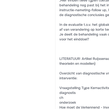
,Hier vinden twee typen toetsi
behandeling nog past bij het in
instructie-nameting-follow up,
de diagnostische conclusies ge
In de evaluatie t.o.v. het glob
af van verandering op korte ter
Je deelt de behandeling vaak op
voor het einddoel?
LITERATUUR: Artikel Ruijssena
theorieën en modellen)
Overzicht van diagnostische vr
interventie:
Vraagstelling Type Kernactivit
diagnostis
ch
onderzoek
Hoe moet de Verkennend - Inve