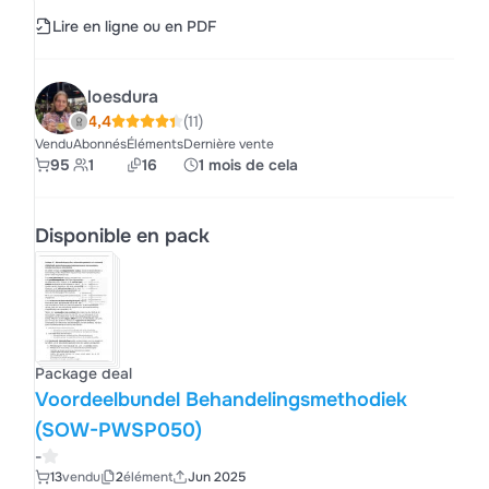
Lire en ligne ou en PDF
loesdura
4,4
(11)
Vendu
Abonnés
Éléments
Dernière vente
95
1
16
1 mois de cela
Disponible en pack
Package deal
Voordeelbundel Behandelingsmethodiek
(SOW-PWSP050)
-
13
vendu
2
élément
Jun 2025