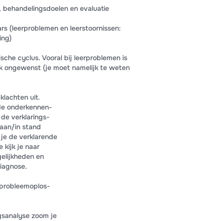
, behandelingsdoelen en evaluatie
rs (leerproblemen en leerstoornissen:
ing)
ische cyclus. Vooral bij leerproblemen is
k ongewenst (je moet namelijk te weten
klachten uit.
 de onderkennen-
n de verklarings-
taan/in stand
 je de verklarende
 kijk je naar
elijkheden en
diagnose.
 probleemoplos-
gsanalyse zoom je