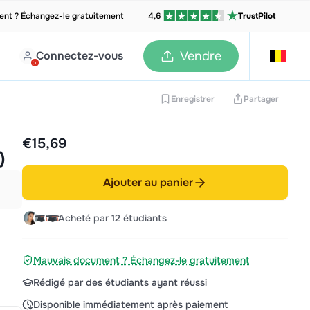
nt ? Échangez-le gratuitement
4,6
TrustPilot
Connectez-vous
Vendre
Enregistrer
Partager
€15,69
)
Ajouter au panier
Acheté par 12 étudiants
Mauvais document ? Échangez-le gratuitement
Rédigé par des étudiants ayant réussi
Disponible immédiatement après paiement