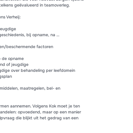
elkens geëvalueerd in teamoverleg.
ns Verheij:
jeugdige
geschiedenis, bij opname, na …
en/beschermende factoren
op de opname
ind of jeugdige
eugdige over behandeling per leefdomein
gsplan
 middelen, maatregelen, bel- en
ormen aannemen. Volgens Kok moet je ten
n handelen: opvoedend, maar op een manier
ulpvraag die blijkt uit het gedrag van een