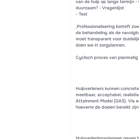
van de hulp op lange termijn -
duurzaam? - Vragenlijst
- Test
,Professionalisering betreft zo
de behandeling als de navolgb
moet transparant voor duidelij
doen we in zorgplannen.
Cyclisch proces van planmatig 
Hulpverleners kunnen concrete
meetbaar, acceptabel, realisti
Attainment Model (GAS). Via ee
hoeverre de doelen bereikt zijn
Hulpverleningsplannen geven h