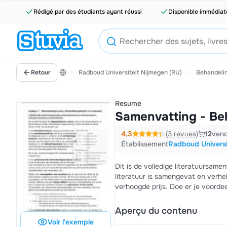
Rédigé par des étudiants ayant réussi
Disponible immédia
Retour
Radboud Universiteit Nijmegen (RU)
Behandel
Resume
Samenvatting - B
4,3
(3 revues)
12
ven
Établissement
Radboud Universi
Dit is de volledige literatuursa
literatuur is samengevat en verhe
verhoogde prijs. Doe er je voorde
Aperçu du contenu
Voir l'exemple