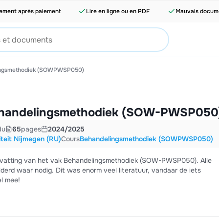
tement après paiement
Lire en ligne ou en PDF
Mauvais docume
ingsmethodiek (SOWPWSP050)
ehandelingsmethodiek (SOW-PWSP050
du
65
pages
2024/2025
teit Nijmegen (RU)
Cours
Behandelingsmethodiek (SOWPWSP050)
menvatting van het vak Behandelingsmethodiek (SOW-PWSP050). Alle
lderd waar nodig. Dit was enorm veel literatuur, vandaar de iets
el mee!