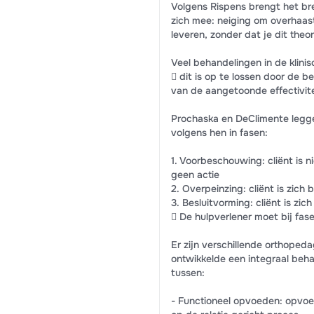
Volgens Rispens brengt het br
zich mee: neiging om overhaast
leveren, zonder dat je dit the
Veel behandelingen in de klinis
 dit is op te lossen door de b
van de aangetoonde effectivit
Prochaska en DeClimente legge
volgens hen in fasen:
1. Voorbeschouwing: cliënt is
geen actie
2. Overpeinzing: cliënt is zic
3. Besluitvorming: cliënt is zi
 De hulpverlener moet bij fase 
Er zijn verschillende orthope
ontwikkelde een integraal beh
tussen:
- Functioneel opvoeden: opvoe