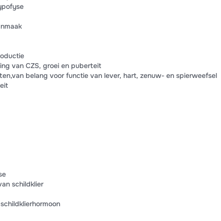
ypofyse
anmaak
roductie
ling van CZS, groei en puberteit
ten,van belang voor functie van lever, hart, zenuw- en spierweefsel
eit
se
an schildklier
schildklierhormoon