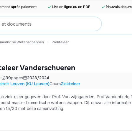
tement après paiement
Lire en ligne ou en PDF
Mauvais docume
omedische Wetenschappen
Ziekteleer
teleer Vanderschueren
u
39
pages
2023/2024
siteit Leuven (KU Leuven)
Cours
Ziekteleer
 eerst master biomedische wetenschappen. Dit omvat alle informatie
e een 15/20 met deze samenvatting