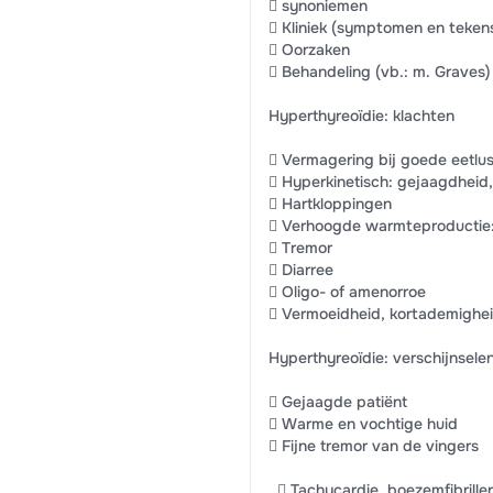
 synoniemen
 Kliniek (symptomen en teken
 Oorzaken
 Behandeling (vb.: m. Graves)
Hyperthyreoïdie: klachten
 Vermagering bij goede eetlus
 Hyperkinetisch: gejaagdheid,
 Hartkloppingen
 Verhoogde warmteproductie:
 Tremor
 Diarree
 Oligo- of amenorroe
 Vermoeidheid, kortademighei
Hyperthyreoïdie: verschijnsele
 Gejaagde patiënt
 Warme en vochtige huid
 Fijne tremor van de vingers
,  Tachycardie, boezemfibrille