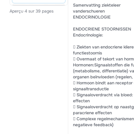
Samenvatting ziekteleer
vanderschueren
Aperçu 4 sur 39 pages
ENDOCRINOLOGIE
ENDOCRIENE STOORNISSEN
Endocrinologie:
 Ziekten van endocriene kliere
functiestoornis
 Overmaat of tekort van hor
Hormonen:Signaalstoffen die f
(metabolisme, differentiatie) v
organen beïnvloeden (regelen, 
 Hormoon bindt aan receptor
signaaltransductie
 Signaaloverdracht via bloed:
effecten
 Signaaloverdracht op naastg
paracriene effecten
 Complexe regelmechanismen 
negatieve feedback)