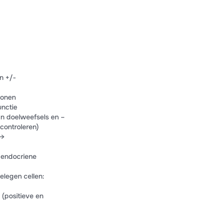
n +/-
monen
unctie
an doelweefsels en –
controleren)
 →
 endocriene
elegen cellen:
(positieve en