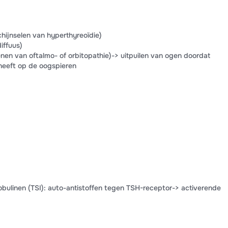
hijnselen van hyperthyreoïdie)
iffuus)
en van oftalmo- of orbitopathie)-> uitpuilen van ogen doordat
 heeft op de oogspieren
bulinen (TSI): auto-antistoffen tegen TSH-receptor-> activerende