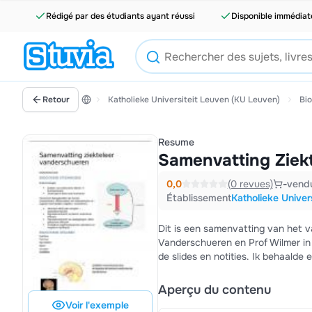
Rédigé par des étudiants ayant réussi
Disponible immédia
Retour
Katholieke Universiteit Leuven (KU Leuven)
Bi
Resume
Samenvatting Ziek
0,0
(0 revues)
-
vend
Établissement
Katholieke Univer
Dit is een samenvatting van het vak ziekteleer gegeven door Prof. Van wijngaerden, Prof Vandenberk, Prof.
Vanderschueren en Prof Wilmer in
de slides en notities. Ik behaald
Aperçu du contenu
Voir l'exemple