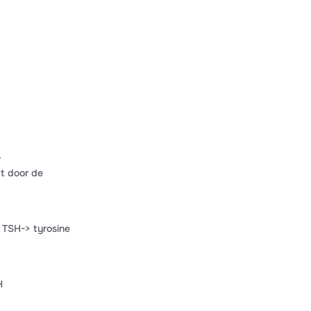
r
t door de
 TSH-> tyrosine
H