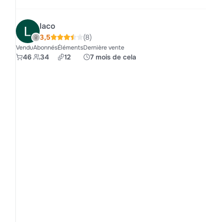
laco
3,5
(8)
Vendu
Abonnés
Éléments
Dernière vente
46
34
12
7 mois de cela