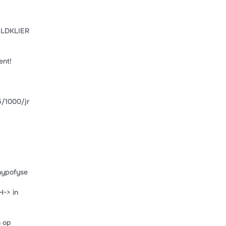
LDKLIER
ent!
5/1000/jr
hypofyse
-> in
n op