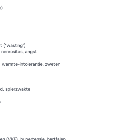
s)
t (‘wasting’)
 nervositas, angst
 warmte-intolerantie, zweten
d, spierzwakte
n
ren (VKF), hypertensie, hartfalen