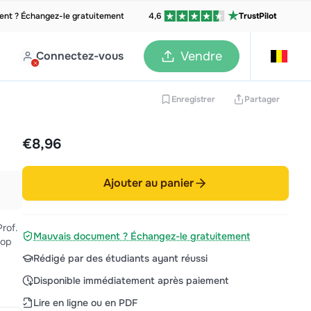
nt ? Échangez-le gratuitement
4,6
TrustPilot
Connectez-vous
Vendre
Enregistrer
Partager
€8,96
Ajouter au panier
Mauvais document ? Échangez-le gratuitement
 op
Rédigé par des étudiants ayant réussi
Disponible immédiatement après paiement
Lire en ligne ou en PDF