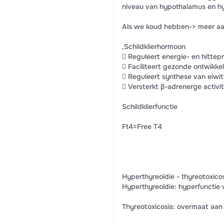
niveau van hypothalamus en h
Als we koud hebben-> meer a
,Schildklierhormoon
 Reguleert energie- en hittep
 Faciliteert gezonde ontwikke
 Reguleert synthese van eiwit
 Versterkt β-adrenerge activit
Schildklierfunctie
Ft4=Free T4
Hyperthyreoïdie - thyreotoxico
Hyperthyreoïdie: hyperfunctie v
Thyreotoxicosis: overmaat aan 