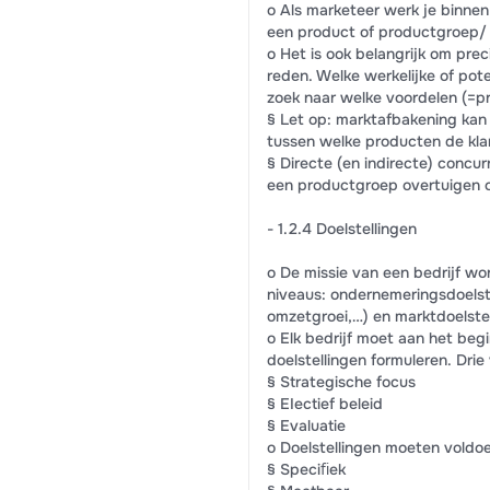
o Als marketeer werk je binnen
een product of productgroep/ 
o Het is ook belangrijk om pr
reden. Welke werkelijke of pot
zoek naar welke voordelen (=p
§ Let op: marktafbakening kan 
tussen welke producten de kla
§ Directe (en indirecte) concur
een productgroep overtuigen o
- 1.2.4 Doelstellingen
o De missie van een bedrijf wor
niveaus: ondernemeringsdoelste
omzetgroei,…) en marktdoelste
o Elk bedrijf moet aan het beg
doelstellingen formuleren. Dri
§ Strategische focus
§ EIectief beleid
§ Evaluatie
o Doelstellingen moeten voldo
§ Speciﬁek