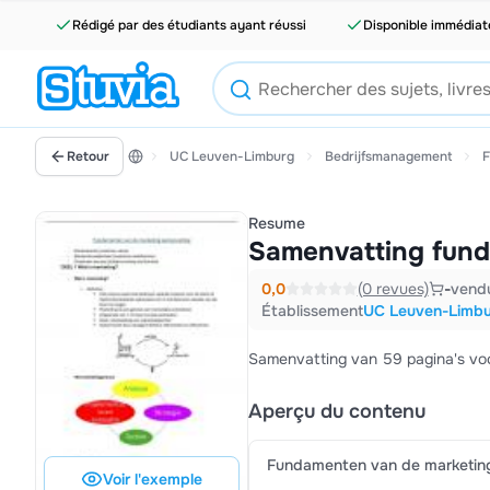
Rédigé par des étudiants ayant réussi
Disponible immédia
Retour
UC Leuven-Limburg
Bedrijfsmanagement
F
Resume
Samenvatting fund
0,0
(0 revues)
-
vend
Établissement
UC Leuven-Limb
Samenvatting van 59 pagina's vo
Aperçu du contenu
Fundamenten van de marketin
Voir l'exemple