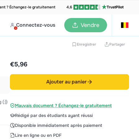
nt ? Échangez-le gratuitement
4,6
TrustPilot
Connectez-vous
Vendre
Enregistrer
Partager
€5,96
Ajouter au panier
(:))
Mauvais document ? Échangez-le gratuitement
Rédigé par des étudiants ayant réussi
Disponible immédiatement après paiement
Lire en ligne ou en PDF