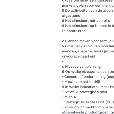
o Waarom moet een marketeer h
marketingplan voor een merk o
§ De activiteiten van de afdel
afgestemd
§ Het stimuleert het vooruitde
§ Het stimuleert op bepaalde d
te controleren
-
o Plannen maken voor termijn v
§ Dit is het gevolg van mondial
markten, snelle technologische 
onvoorspelbaarheid
-
o Niveaus van planning
§ Op welke niveaus kan een bed
• Concern of onderneming (cor
• Missie van het bedrijf
§ In welke industrietak moet he
• 5Y of 3Y strategisch plan
• M en A
• Strategic bussiness unit (SBU
• Product- of marktcombinatie 
afgebakende productgroep, ger