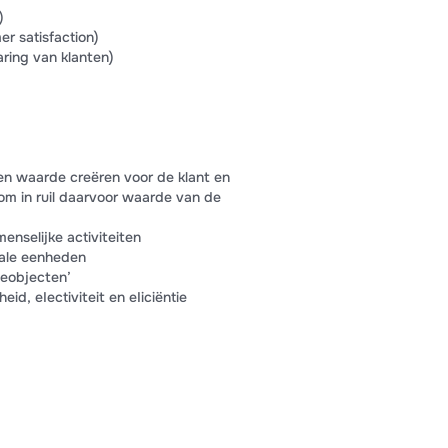
)
r satisfaction)
aring van klanten)
n waarde creëren voor de klant en
om in ruil daarvoor waarde van de
enselijke activiteiten
iale eenheden
deobjecten’
id, eIectiviteit en eIiciëntie