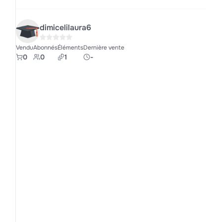
dimicelilaura6
Vendu
Abonnés
Éléments
Dernière vente
0
0
1
-