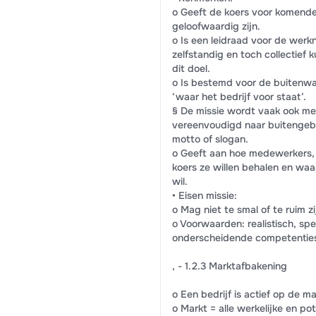
o Geeft de koers voor komende
geloofwaardig zijn.
o Is een leidraad voor de werkn
zelfstandig en toch collectief 
dit doel.
o Is bestemd voor de buitenwa
‘waar het bedrijf voor staat’.
§ De missie wordt vaak ook me
vereenvoudigd naar buitengeb
motto of slogan.
o Geeft aan hoe medewerkers, 
koers ze willen behalen en waar
wil.
• Eisen missie:
o Mag niet te smal of te ruim zi
o Voorwaarden: realistisch, sp
onderscheidende competenties
, - 1.2.3 Marktafbakening
o Een bedrijf is actief op de m
o Markt = alle werkelijke en po