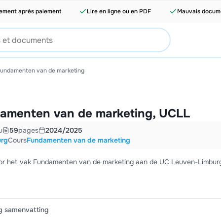
tement après paiement
Lire en ligne ou en PDF
Mauvais docume
undamenten van de marketing
amenten van de marketing, UCLL
u
59
pages
2024/2025
urg
Cours
Fundamenten van de marketing
or het vak Fundamenten van de marketing aan de UC Leuven-Limburg 
g samenvatting