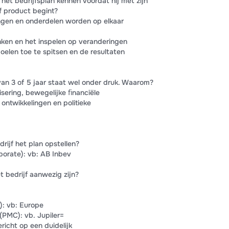
et bedrijfsplan kennen voordat hij met zijn
f product begint?
ingen en onderdelen worden op elkaar
nken en het inspelen op veranderingen
oelen toe te spitsen en de resultaten
an 3 of 5 jaar staat wel onder druk. Waarom?
isering, bewegelijke ﬁnanciële
ontwikkelingen en politieke
rijf het plan opstellen?
porate): vb: AB Inbev
t bedrijf aanwezig zijn?
): vb: Europe
(PMC): vb. Jupiler=
icht op een duidelijk