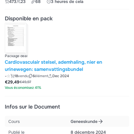
473
23
68
3 heures de cela
Disponible en pack
Package deal
Cardiovasculair stelsel, ademhaling, nier en
urinewegen: samenvattingsbundel
-
18
vendu
6
élément
Dec 2024
€29,49
€49,97
Vous économisez 41%
Infos sur le Document
Cours
Geneeskunde
Publié le
8 décembre 2024