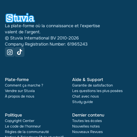
faisons. Pour chaque document, vous voyez
également la note et le nombre de fois qu'il a été
vendu.
La plate-forme où la connaissance et l'expertise
valent de l'argent.
© Stuvia International BV 2010-2026
Company Registration Number: 61965243
Plate-forme
Aide & Support
Comment ça marche ?
Garantie de satisfaction
Vendre sur Stuvia
Les questions les plus posées
À propos de nous
Chat avec nous
Study guide
Politique
Dernier contenu
Copyright Center
Toutes les écoles
Le code de l'honneur
Nouvelles notes
Règles de la communauté
Nouveaux Revues