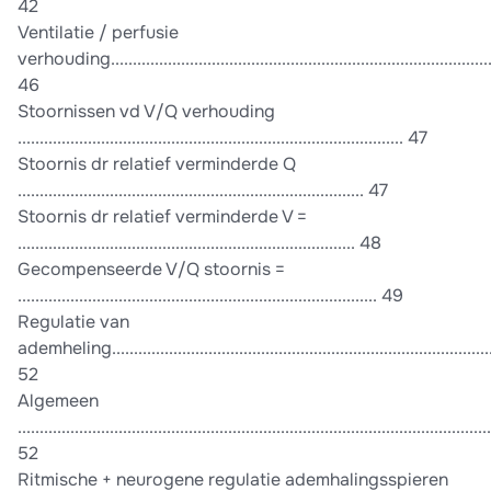
42
Ventilatie / perfusie
verhouding.......................................................................................
46
Stoornissen vd V/Q verhouding
........................................................................................ 47
Stoornis dr relatief verminderde Q
............................................................................... 47
Stoornis dr relatief verminderde V =
............................................................................. 48
Gecompenseerde V/Q stoornis =
.................................................................................. 49
Regulatie van
ademheling.......................................................................................
52
Algemeen
............................................................................................................
52
Ritmische + neurogene regulatie ademhalingsspieren