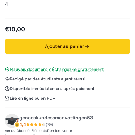
4
€10,00
Ajouter au panier
Mauvais document ? Échangez-le gratuitement
Rédigé par des étudiants ayant réussi
Disponible immédiatement après paiement
Lire en ligne ou en PDF
geneeskundesamenvattingen53
4,4
(79)
Vendu
Abonnés
Éléments
Dernière vente