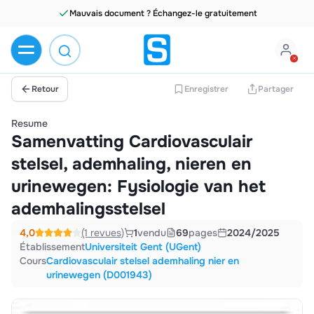
Retour
Enregistrer
Partager
Resume
Samenvatting Cardiovasculair
stelsel, ademhaling, nieren en
urinewegen: Fysiologie van het
ademhalingsstelsel
4,0
(1 revues)
1
vendu
69
pages
2024/2025
Établissement
Universiteit Gent (UGent)
Cours
Cardiovasculair stelsel ademhaling nier en
urinewegen (D001943)