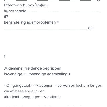
Effecten v hypox(em)ie +
hypercapnie..............................................................................
67
Behandeling ademproblemen =
....................................................................................... 68
1
,Algemene inleidende begrippen
Inwendige + uitwendige ademhaling =
- Omgangstaal ---> ademen = verversen lucht in longen
via afwisselende in- en
uitadembewegingen = ventilatie