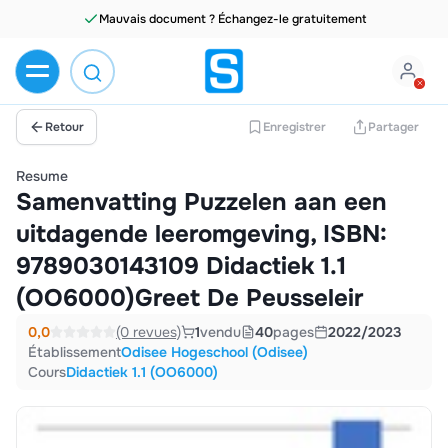
Mauvais document ? Échangez-le gratuitement
Retour
Enregistrer
Partager
Resume
Samenvatting Puzzelen aan een
uitdagende leeromgeving, ISBN:
9789030143109 Didactiek 1.1
(OO6000)Greet De Peusseleir
0,0
(0 revues)
1
vendu
40
pages
2022/2023
Établissement
Odisee Hogeschool (Odisee)
Cours
Didactiek 1.1 (OO6000)