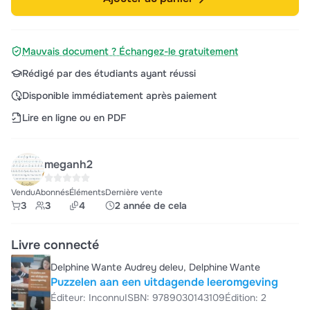
Mauvais document ? Échangez-le gratuitement
Rédigé par des étudiants ayant réussi
Disponible immédiatement après paiement
Lire en ligne ou en PDF
meganh2
Vendu
Abonnés
Éléments
Dernière vente
3
3
4
2 année de cela
Livre connecté
Delphine Wante Audrey deleu, Delphine Wante
Puzzelen aan een uitdagende leeromgeving
Éditeur: Inconnu
ISBN: 9789030143109
Édition: 2