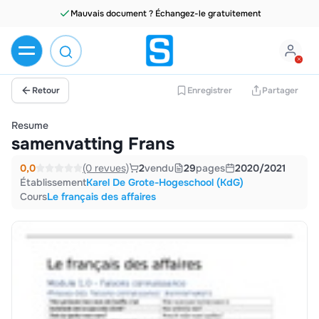
Mauvais document ? Échangez-le gratuitement
Retour
Enregistrer
Partager
Resume
samenvatting Frans
0,0
(0 revues)
2
vendu
29
pages
2020/2021
Établissement
Karel De Grote-Hogeschool (KdG)
Cours
Le français des affaires