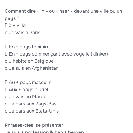
Comment dire « in » ou « naar » devant une ville ou un
pays ?
 à + ville
o Je vais à Paris
 En + pays féminin
 En + pays commençant avec voyelle (klinker)
o J’habite en Belgique
o Je suis en Afghanistan
 Au + pays masculin
 Aux + pays pluriel
o Je vais au Maroc
o Je pars aux Pays-Bas
o Je pars aux États-Unis
Phrases-clés ‘se présenter’
Je suis + profession Ik ben + beroep