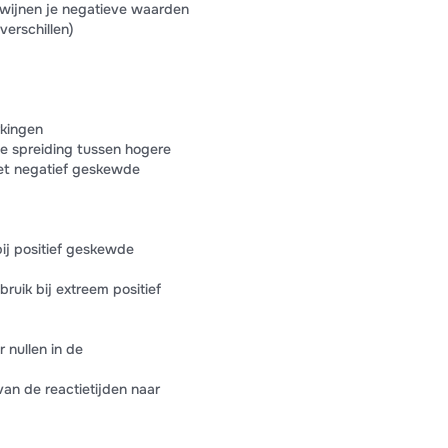
wijnen je negatieve waarden
erschillen)
rkingen
e spreiding tussen hogere
met negatief geskewde
bij positief geskewde
ruik bij extreem positief
r nullen in de
van de reactietijden naar