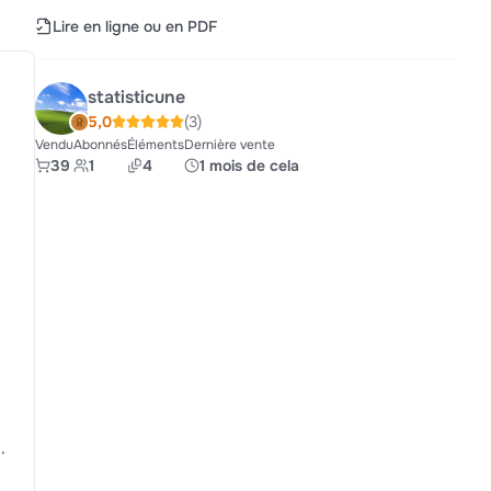
Lire en ligne ou en PDF
statisticune
5,0
(3)
Vendu
Abonnés
Éléments
Dernière vente
39
1
4
1 mois de cela
..