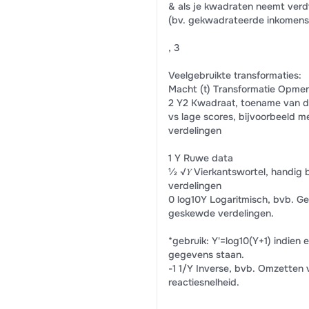
& als je kwadraten neemt verd
(bv. gekwadrateerde inkomensv
, 3
Veelgebruikte transformaties:
Macht (t) Transformatie Opme
2 Y2 Kwadraat, toename van d
vs lage scores, bijvoorbeeld 
verdelingen
1 Y Ruwe data
½ √𝑌 Vierkantswortel, handig 
verdelingen
0 log10Y Logaritmisch, bvb. Geb
geskewde verdelingen.
*gebruik: Y'=log10(Y+1) indien e
gegevens staan.
-1 1/Y Inverse, bvb. Omzetten 
reactiesnelheid.