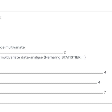
E
de multivariate
............................................................. 2
ultivariate data-analyse (Herhaling STATISTIEK III)
.................................................................................................... 4
.................................................................................................. 4
........................................................................................................ 7
..............................................................................................................