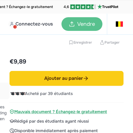
nt ? Échangez-le gratuitement
4,6
TrustPilot
Connectez-vous
Vendre
Enregistrer
Partager
€9,89
Ajouter au panier
Acheté par 39 étudiants
ies
Mauvais document ? Échangez-le gratuitement
ting
men
Rédigé par des étudiants ayant réussi
Disponible immédiatement après paiement