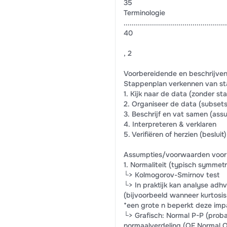
35
Terminologie
...................................................
40
, 2
Voorbereidende en beschrijven
Stappenplan verkennen van sta
1. Kijk naar de data (zonder stat
2. Organiseer de data (subsets
3. Beschrijf en vat samen (assu
4. Interpreteren & verklaren
5. Verifiëren of herzien (besluit)
Assumpties/voorwaarden voor m
1. Normaliteit (typisch symmet
└> Kolmogorov-Smirnov test
└> In praktijk kan analyse ad
(bijvoorbeeld wanneer kurtosis
*een grote n beperkt deze imp
└> Grafisch: Normal P-P (probab
normaalverdeling (OF Normal Q