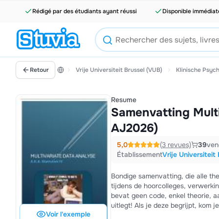
Rédigé par des étudiants ayant réussi
Disponible immédia
Retour
Vrije Universiteit Brussel (VUB)
Klinische Psych
Resume
Samenvatting Multi
AJ2026)
5,0
(3 revues)
39
ven
Établissement
Vrije Universiteit
Bondige samenvatting, die alle th
tijdens de hoorcolleges, verwerki
bevat geen code, enkel theorie, aan
uitlegt! Als je deze begrijpt, kom 
Voir l'exemple