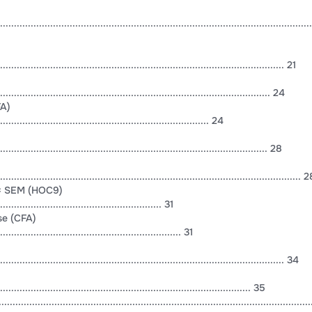
................................................................................................................
....................................................................................................... 21
.................................................................................................. 24
FA)
............................................................................ 24
................................................................................................. 28
............................................................................................................. 
 = SEM (HOC9)
........................................................... 31
se (CFA)
.................................................................. 31
....................................................................................................... 34
........................................................................................... 35
........................................................................................................