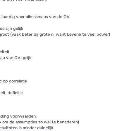
ijkaardig voor alle niveaus van de OV
s zijn gelijk
 groot (vaak beter bij grote n, want Levene te veel power)
iteit
veau van OV gelijk
 op correlatie
lt, definitie
nding voorwaarden:
jk om de assumpties zo wel te benaderen)
esultaten is minder duidelijk