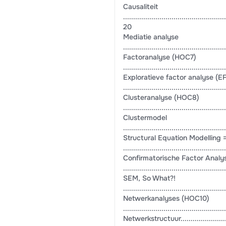
Causaliteit
...................................................
20
Mediatie analyse
..................................................
Factoranalyse (HOC7)
..................................................
Exploratieve factor analyse (E
..................................................
Clusteranalyse (HOC8)
..................................................
Clustermodel
..................................................
Structural Equation Modelling
..................................................
Confirmatorische Factor Analy
..................................................
SEM, So What?!
..................................................
Netwerkanalyses (HOC10)
..................................................
Netwerkstructuur...............................