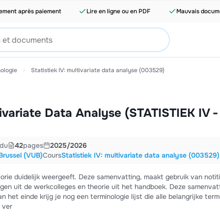
tement après paiement
Lire en ligne ou en PDF
Mauvais docume
ologie
Statistiek IV: multivariate data analyse (003529)
variate Data Analyse (STATISTIEK IV -
du
42
pages
2025/2026
 Brussel (VUB)
Cours
Statistiek IV: multivariate data analyse (003529)
eorie duidelijk weergeeft. Deze samenvatting, maakt gebruik van notit
ngen uit de werkcolleges en theorie uit het handboek. Deze samenvat
 het einde krijg je nog een terminologie lijst die alle belangrijke ter
je ver