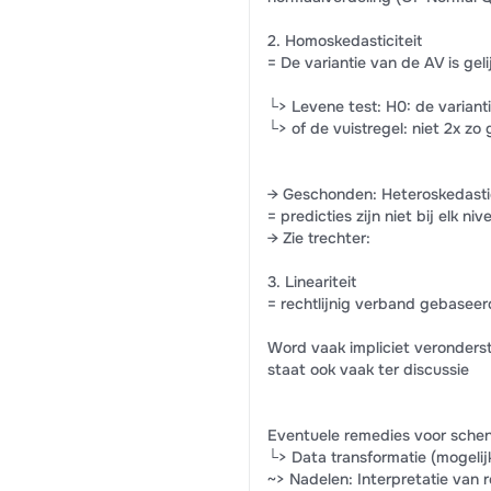
2. Homoskedasticiteit
= De variantie van de AV is gel
└> Levene test: H0: de variantie
└> of de vuistregel: niet 2x zo
→ Geschonden: Heteroskedastic
= predicties zijn niet bij elk ni
→ Zie trechter:
3. Lineariteit
= rechtlijnig verband gebaseerd
Word vaak impliciet veronderste
staat ook vaak ter discussie
Eventuele remedies voor sche
└> Data transformatie (mogeli
~> Nadelen: Interpretatie van r