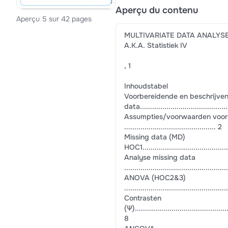
Aperçu du contenu
Aperçu 5 sur 42 pages
MULTIVARIATE DATA ANALYS
A.K.A. Statistiek IV
, 1
Inhoudstabel
Voorbereidende en beschrijven
data.............................................
Assumpties/voorwaarden voor m
............................................. 2
Missing data (MD)
HOC1.............................................
Analyse missing data
..................................................
ANOVA (HOC2&3)
..................................................
Contrasten
(Ψ)...............................................
8