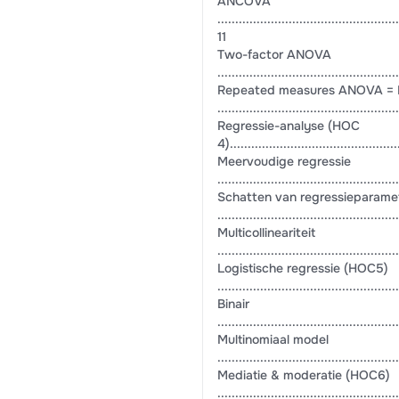
ANCOVA
...................................................
11
Two-factor ANOVA
..................................................
Repeated measures ANOVA 
..................................................
Regressie-analyse (HOC
4)................................................
Meervoudige regressie
..................................................
Schatten van regressieparame
..................................................
Multicollineariteit
..................................................
Logistische regressie (HOC5)
..................................................
Binair
..................................................
Multinomiaal model
..................................................
Mediatie & moderatie (HOC6)
..................................................