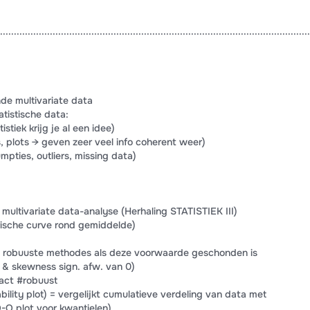
................................................................................................................
de multivariate data
tistische data:
istiek krijg je al een idee)
, plots → geven zeer veel info coherent weer)
mpties, outliers, missing data)
ultivariate data-analyse (Herhaling STATISTIEK III)
rische curve rond gemiddelde)
hv robuuste methodes als deze voorwaarde geschonden is
 & skewness sign. afw. van 0)
act #robuust
ility plot) = vergelijkt cumulatieve verdeling van data met
-Q plot voor kwantielen)