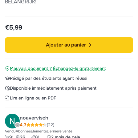
BELANGRIJK!
€5,99
Ajouter au panier
Mauvais document ? Échangez-le gratuitement
Rédigé par des étudiants ayant réussi
Disponible immédiatement après paiement
Lire en ligne ou en PDF
noavervisch
4,3
(22)
Vendu
Abonnés
Éléments
Dernière vente
91
26
81
2 mois de cela