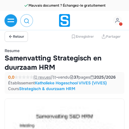
Mauvais document ? Échangez-le gratuitement
Retour
Enregistrer
Partager
Resume
Samenvatting Strategisch en
duurzaam HRM
0,0
(0 revues)
-
vendu
37
pages
2025/2026
Établissement
Katholieke Hogeschool VIVES (VIVES)
Cours
Strategisch & duurzaam HRM