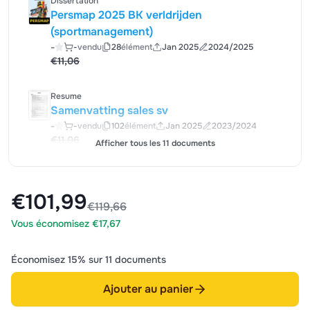
Dissertation
Persmap 2025 BK verldrijden
(sportmanagement)
-
-
vendu
28
élément
Jan 2025
2024/2025
€11,06
Resume
Samenvatting sales sv
-
-
vendu
102
élément
Jan 2025
2023/2024
€11,06
Afficher tous les 11 documents
€101,99
€119,66
Vous économisez €17,67
Économisez 15% sur 11 documents
Ajouter au panier