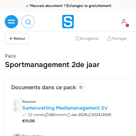
Mauvais document ? Échangez-le gratuitement
Retour
Enregistrer
Partager
Pack
Sportmanagement 2de jaar
Documents dans ce pack
11
Resume
Samenvatting Mediamanagement SV
-
-
vendu
26
élément
Jan 2025
2024/2025
€11,06