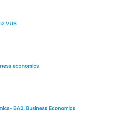
Ba2 VUB
iness economics
ics- BA2, Business Economics