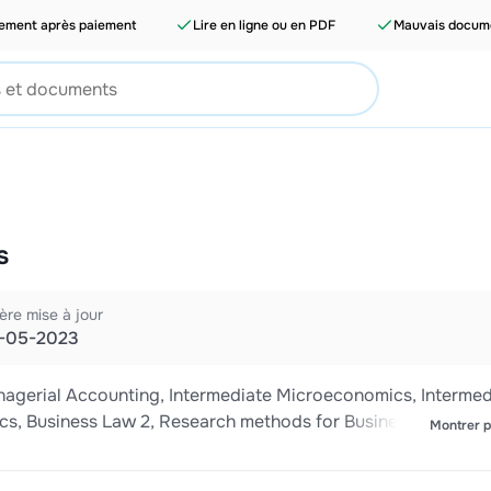
tement après paiement
Lire en ligne ou en PDF
Mauvais docume
s
ère mise à jour
-05-2023
anagerial Accounting, Intermediate Microeconomics, Intermed
cs, Business Law 2, Research methods for Business and
Montrer p
source management.