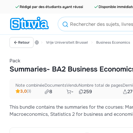
Rédigé par des étudiants ayant réussi
Disponible immédia
Retour
Vrije Universiteit Brussel
Business Economics
Pack
Summaries- BA2 Business Economic
Note combinée
Documents
Vendu
Nombre total de pages
Derni
3,0
8
-
259
27
(3)
This bundle contains the summaries for the courses: M
Macroeconomics, Statistics 2 for business and economi
economics, Corporate finance, Principles of human re