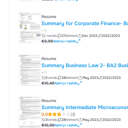
Resume
Summary for Corporate Finance- 
-
-
vendu
27
élément
Dec 2022
2022/2023
€9,99
Aperçu rapide
Resume
Summary Business Law 2- BA2 Bus
-
2
vendu
28
élément
May 2023
2022/2023
€10,49
Aperçu rapide
Resume
Summary Intermediate Microeconom
3,0
(3)
3
vendu
28
élément
May 2023
2022/2023
€10,99
Aperçu rapide