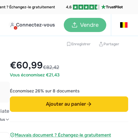
nt ? Échangez-le gratuitement
4,6
TrustPilot
Connectez-vous
Vendre
Enregistrer
Partager
€60,99
€82,42
Vous économisez €21,43
Économisez 26% sur 8 documents
Ajouter au panier
iate
lus
Mauvais document ? Échangez-le gratuitement