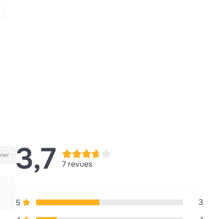
3,7
ner
7 revues
3
5