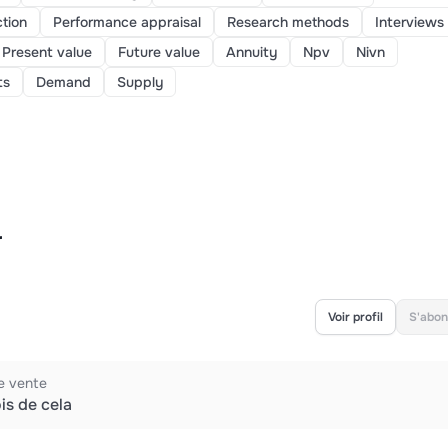
ction
Performance appraisal
Research methods
Interviews
Present value
Future value
Annuity
Npv
Nivn
ts
Demand
Supply
r
Voir profil
S'abon
e vente
is de cela