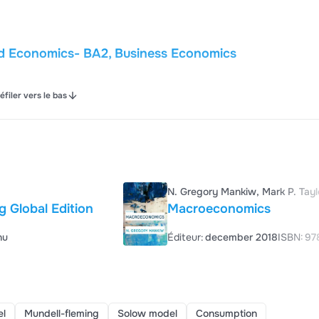
nd Economics- BA2, Business Economics
éfiler vers le bas
A2, Business Economics
N. Gregory Mankiw, Mark P. Tayl
 Global Edition
Macroeconomics
nu
Éditeur:
december 2018
ISBN:
97
el
Mundell-fleming
Solow model
Consumption