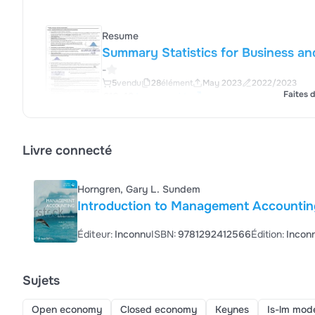
Resume
Summary Statistics for Business a
-
5
vendu
28
élément
May 2023
2022/2023
Faites d
€10,49
Aperçu rapide
Resume
Livre connecté
Summary Managerial Accounting- B
-
1
vendu
37
élément
May 2023
2022/2023
Horngren, Gary L. Sundem
€10,49
Aperçu rapide
Introduction to Management Accounting
Éditeur:
Inconnu
ISBN:
9781292412566
Édition:
Incon
Sujets
Open economy
Closed economy
Keynes
Is-lm mod