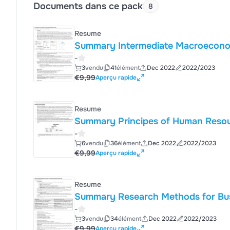
Documents dans ce pack
8
Resume
Summary Intermediate Macroecono
-
3
vendu
41
élément
Dec 2022
2022/2023
€9,99
Aperçu rapide
Resume
Summary Principes of Human Res
-
6
vendu
36
élément
Dec 2022
2022/2023
€9,99
Aperçu rapide
Resume
Summary Research Methods for Bu
-
3
vendu
34
élément
Dec 2022
2022/2023
€9,99
Aperçu rapide