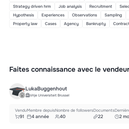
Strategy driven hrm
Job analysis
Recruitment
Sele
Hypothesis
Experiences
Observations
Sampling
Property law
Cases
Agency
Bankrupty
Contrac
Faites connaissance avec le vendeu
LukaBuggenhout
Vrije Universiteit Brussel
Vendu
Membre depuis
Nombre de followers
Documents
Dernièr
91
4 année
40
22
2 mo