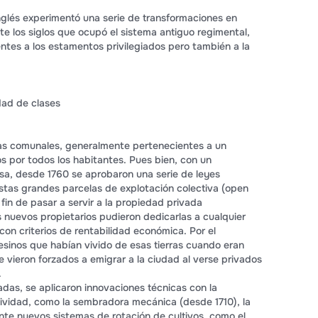
inglés experimentó una serie de transformaciones en
nte los siglos que ocupó el sistema antiguo regimental,
ntes a los estamentos privilegiados pero también a la
edad de clases
as comunales, generalmente pertenecientes a un
s por todos los habitantes. Pues bien, con un
a, desde 1760 se aprobaron una serie de leyes
estas grandes parcelas de explotación colectiva (open
a fin de pasar a servir a la propiedad privada
s nuevos propietarios pudieron dedicarlas a cualquier
 con criterios de rentabilidad económica. Por el
sinos que habían vivido de esas tierras cuando eran
 vieron forzados a emigrar a la ciudad al verse privados
.
as, se aplicaron innovaciones técnicas con la
ividad, como la sembradora mecánica (desde 1710), la
te nuevos sistemas de rotación de cultivos, como el