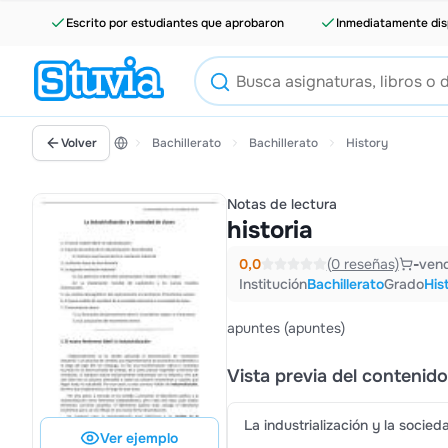
Escrito por estudiantes que aprobaron
Inmediatamente dis
Volver
Bachillerato
Bachillerato
History
Notas de lectura
historia
0,0
(0 reseñas)
-
ven
Institución
Bachillerato
Grado
His
apuntes (apuntes)
Vista previa del contenido
La industrialización y la socie
Ver ejemplo