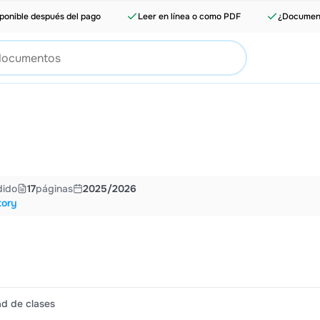
ponible después del pago
Leer en línea o como PDF
¿Document
dido
17
páginas
2025/2026
tory
dad de clases