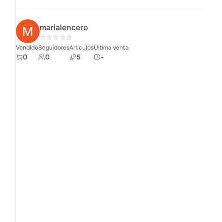
marialencero
Vendido
Seguidores
Artículos
Última venta
0
0
5
-