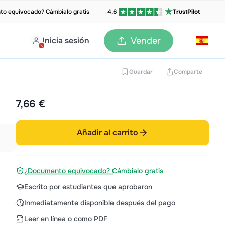
o equivocado? Cámbialo gratis
4,6
TrustPilot
Inicia sesión
Vender
Guardar
Comparte
7,66 €
Añadir al carrito
¿Documento equivocado? Cámbialo gratis
Escrito por estudiantes que aprobaron
Inmediatamente disponible después del pago
Leer en línea o como PDF