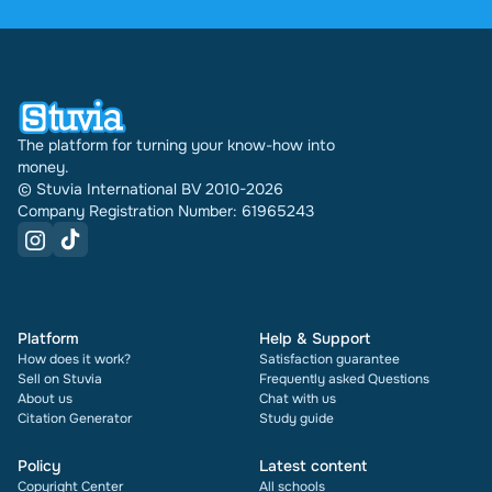
were sold through Stuvia internationally. And we
have been doing this for 16 years now. Every
document also shows its rating and how many
times it has been sold.
The platform for turning your know-how into
money.
© Stuvia International BV 2010-2026
Company Registration Number: 61965243
Platform
Help & Support
How does it work?
Satisfaction guarantee
Sell on Stuvia
Frequently asked Questions
About us
Chat with us
Citation Generator
Study guide
Policy
Latest content
Copyright Center
All schools