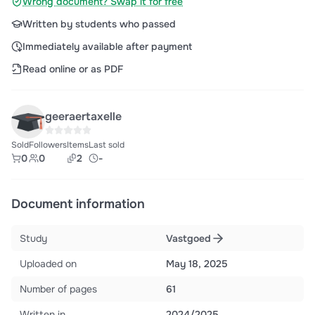
Wrong document? Swap it for free
Written by students who passed
Immediately available after payment
Read online or as PDF
geeraertaxelle
Sold
Followers
Items
Last sold
0
0
2
-
Document information
Study
Vastgoed
Uploaded on
May 18, 2025
Number of pages
61
Written in
2024/2025