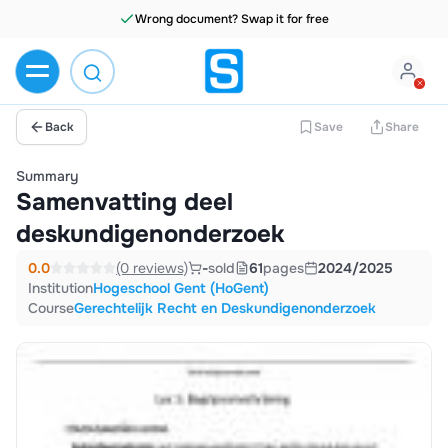
Wrong document? Swap it for free
Back
Save
Share
Summary
Samenvatting deel
deskundigenonderzoek
0.0
(0 reviews)
-
sold
61
pages
2024/2025
Institution
Hogeschool Gent (HoGent)
Course
Gerechtelijk Recht en Deskundigenonderzoek