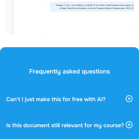
Frequently asked questions
Can't I just make this for free with AI?
AI tools give you vast, general information. They
don't know your course, your professor, or what
actually gets asked in your exam. This document
Is this document still relevant for my course?
was written by a fellow student who understood
Every document shows the academic year, the