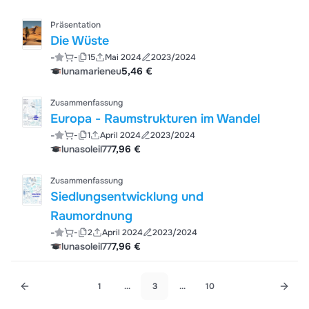
Präsentation
Die Wüste
-
-
15
Mai 2024
2023/2024
lunamarieneu
5,46 €
Zusammenfassung
Europa - Raumstrukturen im Wandel
-
-
1
April 2024
2023/2024
lunasoleil77
7,96 €
Zusammenfassung
Siedlungsentwicklung und
Raumordnung
-
-
2
April 2024
2023/2024
lunasoleil77
7,96 €
1
...
3
...
10