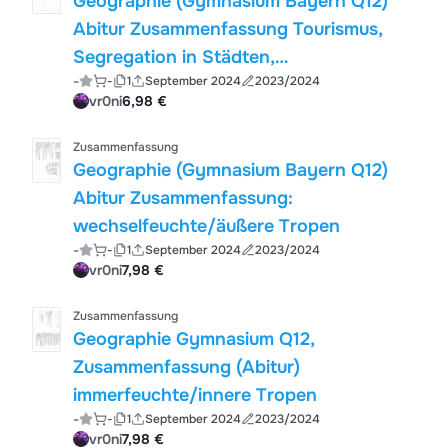
Geographie (Gymnasium Bayern Q12)
Abitur Zusammenfassung Tourismus,
Segregation in Städten,
-
-
1
September 2024
2023/2024
Demographischer Wandel
vr0ni
6,98 €
Zusammenfassung
Geographie (Gymnasium Bayern Q12)
Abitur Zusammenfassung:
wechselfeuchte/äußere Tropen
-
-
1
September 2024
2023/2024
vr0ni
7,98 €
Zusammenfassung
Geographie Gymnasium Q12,
Zusammenfassung (Abitur)
immerfeuchte/innere Tropen
-
-
1
September 2024
2023/2024
vr0ni
7,98 €