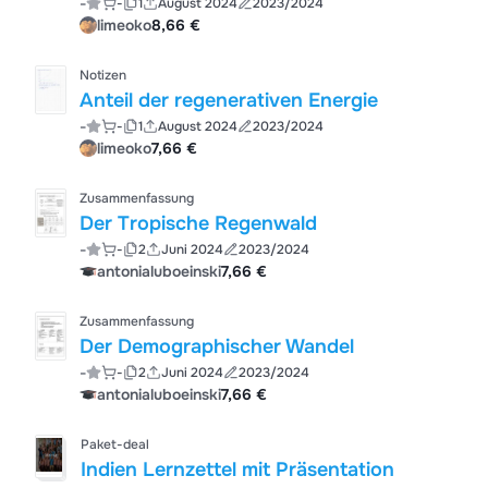
-
-
1
August 2024
2023/2024
limeoko
8,66 €
Notizen
Anteil der regenerativen Energie
-
-
1
August 2024
2023/2024
limeoko
7,66 €
Zusammenfassung
Der Tropische Regenwald
-
-
2
Juni 2024
2023/2024
antonialuboeinski
7,66 €
Zusammenfassung
Der Demographischer Wandel
-
-
2
Juni 2024
2023/2024
antonialuboeinski
7,66 €
Paket-deal
Indien Lernzettel mit Präsentation