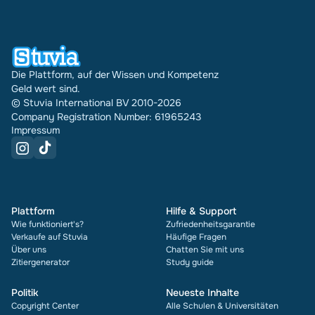
Ländern verkauft. Und das machen wir schon seit
16 Jahren. Bei jedem Dokument siehst du außerdem
die Bewertung und wie oft es verkauft wurde.
Die Plattform, auf der Wissen und Kompetenz
Geld wert sind.
© Stuvia International BV 2010-2026
Company Registration Number: 61965243
Impressum
Plattform
Hilfe & Support
Wie funktioniert's?
Zufriedenheitsgarantie
Verkaufe auf Stuvia
Häufige Fragen
Über uns
Chatten Sie mit uns
Zitiergenerator
Study guide
Politik
Neueste Inhalte
Copyright Center
Alle Schulen & Universitäten