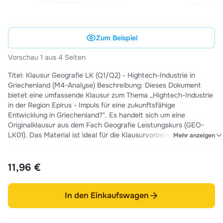
Zum Beispiel
Vorschau 1 aus 4 Seiten
Titel: Klausur Geografie LK (Q1/Q2) - Hightech-Industrie in
Griechenland (M4-Analyse) Beschreibung: Dieses Dokument
bietet eine umfassende Klausur zum Thema „Hightech-Industrie
in der Region Epirus - Impuls für eine zukunftsfähige
Entwicklung in Griechenland?". Es handelt sich um eine
Originalklausur aus dem Fach Geografie Leistungskurs (GEO-
LK01). Das Material ist ideal für die Klausurvorbereitung, da es
Mehr anzeigen
nicht nur die Aufgabenstellung, sondern auch alle erforderlichen
Materialien und eine Musterlösung für die Aufgabenstellung
umfasst, die direkt in der Klausur bearbeitet werden können.
11,96 €
Inhalte: * Fach: Geografie * Kurs/Klasse: GEO-LK01 (Gymnasiale
Oberstufe) * Datum: 21.03.2025 * Arbeitszeit: 180 Minuten *
Erlaubte Hilfsmittel: Diercke Weltatlas (2015), Taschenrechner,
In den Einkaufswagen
Duden * Bewertung: Die sprachliche Qualität und die äußere
Form fließen mit 15 % in die Gesamtleistung ein. *