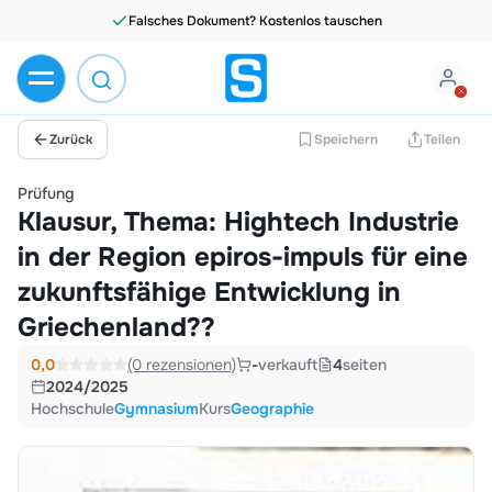
Falsches Dokument? Kostenlos tauschen
Zurück
Speichern
Teilen
Prüfung
Klausur, Thema: Hightech Industrie
in der Region epiros-impuls für eine
zukunftsfähige Entwicklung in
Griechenland??
0,0
(0 rezensionen)
-
verkauft
4
seiten
2024/2025
Hochschule
Gymnasium
Kurs
Geographie