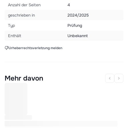
sozioökonomischen Indikatoren von Land C (Griechenland). *
Anzahl der Seiten
4
Alle Informationen stammen aus den bereitgestellten Quellen,
geschrieben in
2024/2025
was eine hohe Verlässlichkeit gewährleistet.
Typ
Prüfung
Enthält
Unbekannt
Urheberrechtsverletzung melden
Mehr davon