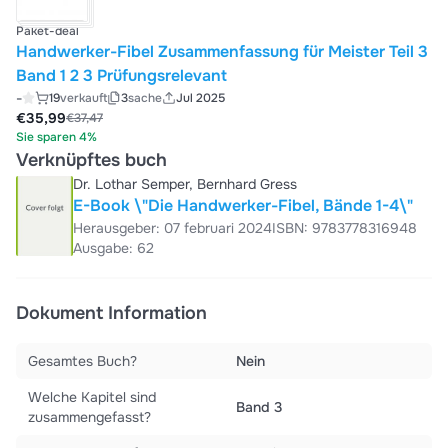
Paket-deal
Handwerker-Fibel Zusammenfassung für Meister Teil 3
Band 1 2 3 Prüfungsrelevant
-
19
verkauft
3
sache
Jul 2025
€35,99
€37,47
Sie sparen 4%
Verknüpftes buch
Dr. Lothar Semper, Bernhard Gress
E-Book \"Die Handwerker-Fibel, Bände 1-4\"
Herausgeber: 07 februari 2024
ISBN: 9783778316948
Ausgabe: 62
Dokument Information
Gesamtes Buch?
Nein
Welche Kapitel sind
Band 3
zusammengefasst?