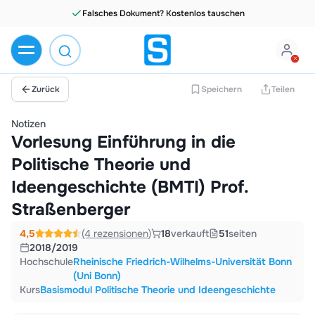
Zurück
Speichern
Teilen
Notizen
Vorlesung Einführung in die
Politische Theorie und
Ideengeschichte (BMTI) Prof.
Straßenberger
4,5
(4 rezensionen)
18
verkauft
51
seiten
2018/2019
Hochschule
Rheinische Friedrich-Wilhelms-Universität Bonn
(Uni Bonn)
Kurs
Basismodul Politische Theorie und Ideengeschichte