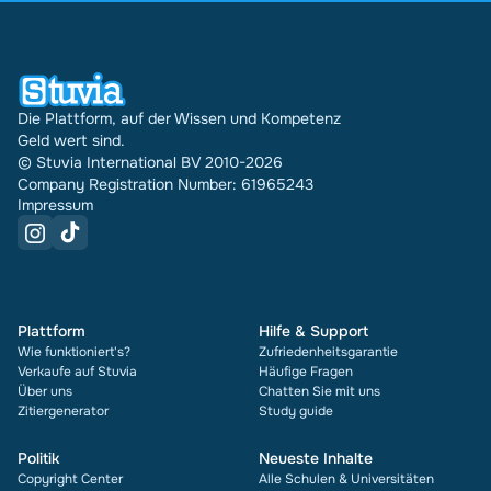
Ländern verkauft. Und das machen wir schon seit
16 Jahren. Bei jedem Dokument siehst du außerdem
die Bewertung und wie oft es verkauft wurde.
Die Plattform, auf der Wissen und Kompetenz
Geld wert sind.
© Stuvia International BV 2010-2026
Company Registration Number: 61965243
Impressum
Plattform
Hilfe & Support
Wie funktioniert's?
Zufriedenheitsgarantie
Verkaufe auf Stuvia
Häufige Fragen
Über uns
Chatten Sie mit uns
Zitiergenerator
Study guide
Politik
Neueste Inhalte
Copyright Center
Alle Schulen & Universitäten