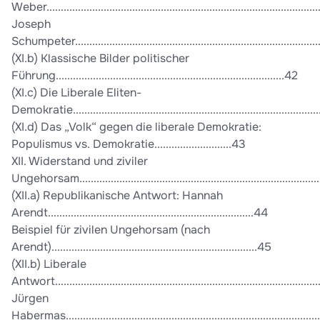
Weber................................................................................................
Joseph
Schumpeter......................................................................................
(XI.b) Klassische Bilder politischer
Führung................................................................................42
(XI.c) Die Liberale Eliten-
Demokratie....................................................................................
(XI.d) Das „Volk“ gegen die liberale Demokratie:
Populismus vs. Demokratie...........................43
XII. Widerstand und ziviler
Ungehorsam..................................................................................
(XII.a) Republikanische Antwort: Hannah
Arendt........................................................................44
Beispiel für zivilen Ungehorsam (nach
Arendt)........................................................................45
(XII.b) Liberale
Antwort...........................................................................................
Jürgen
Habermas.........................................................................................