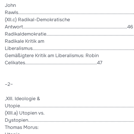
John
Rawls................................................................................................
(XII.c) Radikal-Demokratische
Antwort.......................................................................................46
Radikaldemokratie............................................................................
Radikale Kritik am
Liberalismus...................................................................................
Gemäßigtere Kritik am Liberalismus: Robin
Celikates............................................................47
–2–
,XIII. Ideologie &
Utopie..............................................................................................
(XIII.a) Utopien vs.
Dystopien.......................................................................................
Thomas Morus: