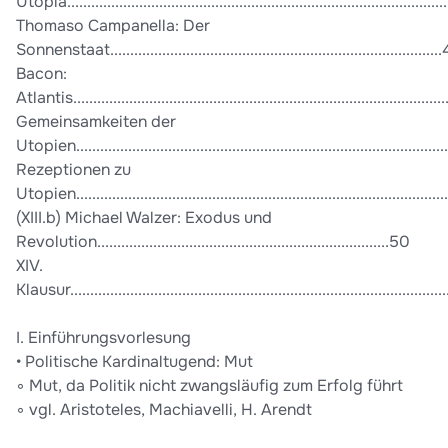
Utopia.............................................................................................
Thomaso Campanella: Der
Sonnenstaat.................................................................................
Bacon:
Atlantis............................................................................................
Gemeinsamkeiten der
Utopien..........................................................................................
Rezeptionen zu
Utopien...........................................................................................
(XIII.b) Michael Walzer: Exodus und
Revolution.........................................................................50
XIV.
Klausur..............................................................................................
I. Einführungsvorlesung
• Politische Kardinaltugend: Mut
◦ Mut, da Politik nicht zwangsläufig zum Erfolg führt
◦ vgl. Aristoteles, Machiavelli, H. Arendt