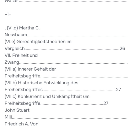
Walzer..............................................................................................
–1–
, (VI.d) Martha C.
Nussbaum........................................................................................
(VI.e) Gerechtigkeitstheorien im
Vergleich...................................................................................26
VII. Freiheit und
Zwang..............................................................................................
(VII.a) Innerer Gehalt der
Freiheitsbegriffe...........................................................................
(VII.b) Historische Entwicklung des
Freiheitsbegriffes................................................................27
(VII.c) Konkurrenz und Umkämpftheit um
Freiheitsbegriffe.......................................................27
John Stuart
Mill...................................................................................................
Friedrich A. Von