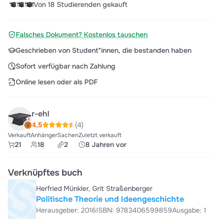
Von 18 Studierenden gekauft
Falsches Dokument? Kostenlos tauschen
Geschrieben von Student*innen, die bestanden haben
Sofort verfügbar nach Zahlung
Online lesen oder als PDF
r-ehl
4,5
(4)
Verkauft
Anhänger
Sachen
Zuletzt verkauft
21
18
2
8 Jahren vor
Verknüpftes buch
Herfried Münkler, Grit Straßenberger
Politische Theorie und Ideengeschichte
Herausgeber: 2016
ISBN: 9783406599859
Ausgabe: 1