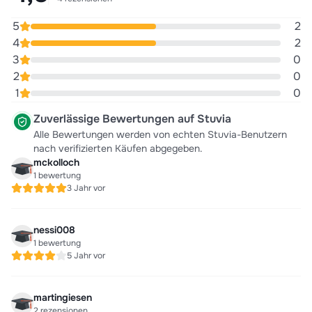
5
2
4
2
3
0
2
0
1
0
Zuverlässige Bewertungen auf Stuvia
Alle Bewertungen werden von echten Stuvia-Benutzern
nach verifizierten Käufen abgegeben.
mckolloch
1 bewertung
3 Jahr vor
nessi008
1 bewertung
5 Jahr vor
martingiesen
2 rezensionen