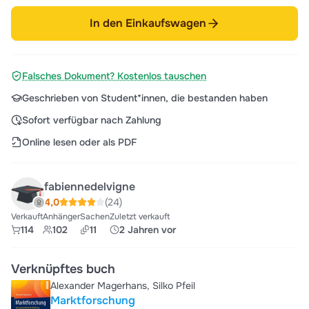
In den Einkaufswagen
Falsches Dokument? Kostenlos tauschen
Geschrieben von Student*innen, die bestanden haben
Sofort verfügbar nach Zahlung
Online lesen oder als PDF
fabiennedelvigne
4,0
(24)
Verkauft
Anhänger
Sachen
Zuletzt verkauft
114
102
11
2 Jahren vor
Verknüpftes buch
Alexander Magerhans, Silko Pfeil
Marktforschung