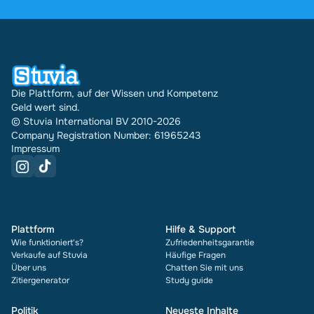
wurden über Stuvia 31740 Dokumente in mehreren
Ländern verkauft. Und das machen wir schon seit
16 Jahren. Bei jedem Dokument siehst du außerdem
die Bewertung und wie oft es verkauft wurde.
Die Plattform, auf der Wissen und Kompetenz
Geld wert sind.
© Stuvia International BV 2010-2026
Company Registration Number: 61965243
Impressum
Plattform
Hilfe & Support
Wie funktioniert's?
Zufriedenheitsgarantie
Verkaufe auf Stuvia
Häufige Fragen
Über uns
Chatten Sie mit uns
Zitiergenerator
Study guide
Politik
Neueste Inhalte