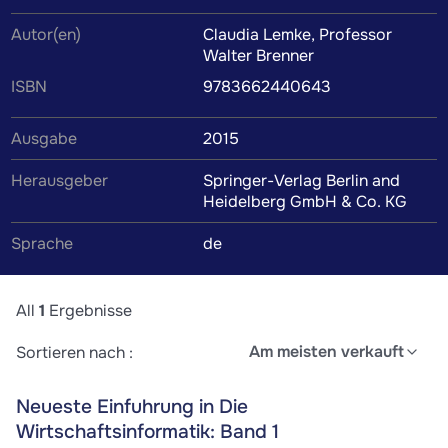
in Die Wirtschaftsinformatik: Band 1
Autor(en)
Claudia Lemke, Professor
Zusammenfassungen, Mitschriften, Karteikarten,
Walter Brenner
Lernzettel und weiteres Lernmaterial werden von
ISBN
9783662440643
Kommilitonen oder Tutoren verfasst, um dir das
Verständnis des Lehrbuchinhalts zu erleichtern. Wenn du
Ausgabe
2015
die Zusammenfassung findest, die perfekt zu deinem
Herausgeber
Springer-Verlag Berlin and
Lernstil passt, wird das Lernen zum Kinderspiel.
Heidelberg GmbH & Co. KG
Sprache
de
All
1
Ergebnisse
Am meisten verkauft
Sortieren nach :
Neueste Einfuhrung in Die
Wirtschaftsinformatik: Band 1