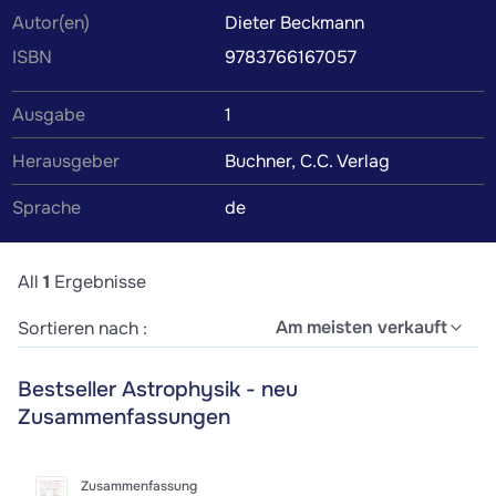
Autor(en)
Dieter Beckmann
werden von Kommilitonen oder Tutoren verfasst, um dir
ISBN
9783766167057
das Verständnis des Lehrbuchinhalts zu erleichtern.
Wenn du die Zusammenfassung findest, die perfekt zu
Ausgabe
1
deinem Lernstil passt, wird das Lernen zum Kinderspiel.
Herausgeber
Buchner, C.C. Verlag
Sprache
de
All
1
Ergebnisse
Am meisten verkauft
Sortieren nach :
Bestseller Astrophysik - neu
Zusammenfassungen
Zusammenfassung