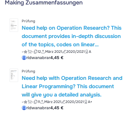
Making Zusammenfassungen
Prüfung
Need help on Operation Research? This
document provides in-depth discussion
of the topics, codes on linear
-
-
12
März 2021
2020/2021
A
programming along with a list of
ridwanabrar
4,45 €
common questions that may pop up in
the exams.
Prüfung
Need help with Operation Research and
Linear Programming? This document
will give you a detailed analysis.
-
-
11
März 2021
2020/2021
A+
ridwanabrar
4,45 €