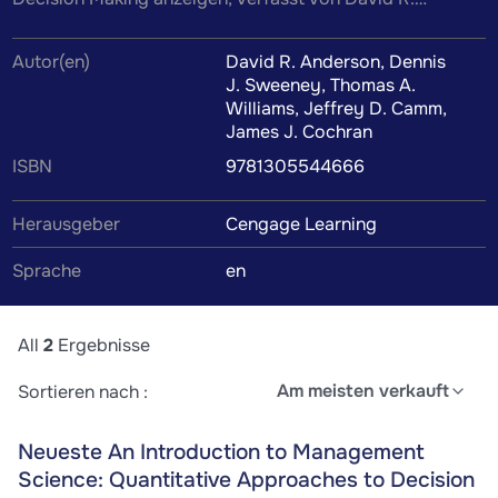
Anderson, Dennis J. Sweeney, Thomas A. Williams,
Autor(en)
David R. Anderson, Dennis
Jeffrey D. Camm, James J. Cochran. Alle An Introduction
J. Sweeney, Thomas A.
to Management Science: Quantitative Approaches to
Williams, Jeffrey D. Camm,
Decision Making Zusammenfassungen, Mitschriften,
James J. Cochran
Karteikarten, Lernzettel und weiteres Lernmaterial
ISBN
9781305544666
werden von Kommilitonen oder Tutoren verfasst, um dir
Herausgeber
Cengage Learning
das Verständnis des Lehrbuchinhalts zu erleichtern.
Wenn du die Zusammenfassung findest, die perfekt zu
Sprache
en
deinem Lernstil passt, wird das Lernen zum Kinderspiel.
All
2
Ergebnisse
Am meisten verkauft
Sortieren nach :
Neueste An Introduction to Management
Science: Quantitative Approaches to Decision